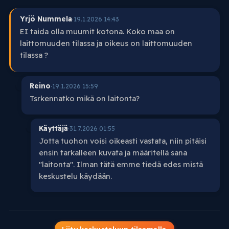
Yrjö Nummela
·
19.1.2026 14:43
EI taida olla muumit kotona. Koko maa on
laittomuuden tilassa ja oikeus on laittomuuden
tilassa ?
Reino
·
19.1.2026 15:59
Tsrkennatko mikä on laitonta?
Käyttäjä
·
31.7.2026 01:55
Jotta tuohon voisi oikeasti vastata, niin pitäisi
ensin tarkalleen kuvata ja määritellä sana
"laitonta". Ilman tätä emme tiedä edes mistä
keskustelu käydään.
Liity keskusteluun tilaamalla