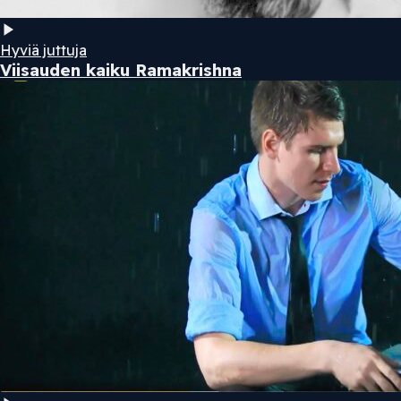
Hyviä juttuja
Viisauden kaiku Ramakrishna