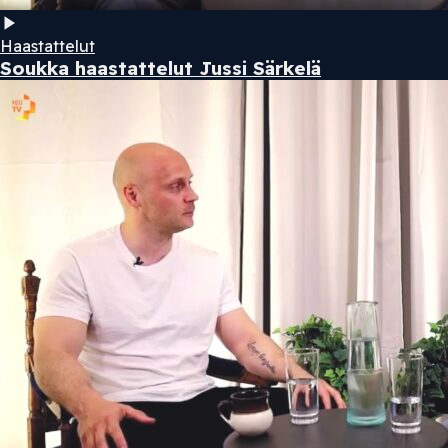
Haastattelut
Soukka haastattelut Jussi Särkelä