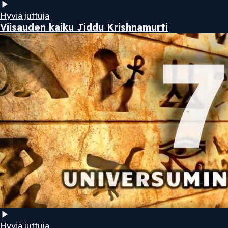
Hyviä juttuja
Viisauden kaiku Jiddu Krishnamurti
Hyviä juttuja