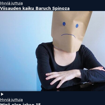
Hyviä juttuja
Viisauden kaiku Baruch Spinoza
Hyviä juttuja
Minä olen jakso 15