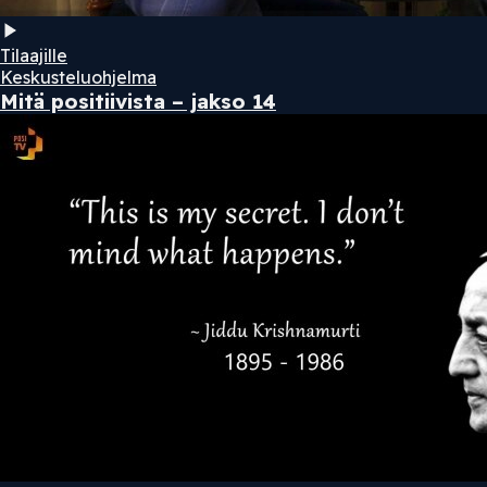
Tilaajille
Keskusteluohjelma
Mitä positiivista – jakso 14