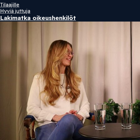
Tilaajille
Hyviä juttuja
Lakimatka oikeushenkilöt