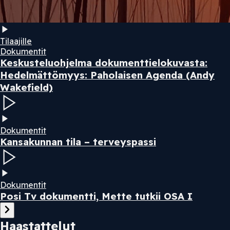
Tilaajille
Dokumentit
Keskusteluohjelma dokumenttielokuvasta:
Hedelmättömyys: Paholaisen Agenda (Andy
Wakefield)
Dokumentit
Kansakunnan tila – terveyspassi
Dokumentit
Posi Tv dokumentti, Mette tutkii OSA I
Haastattelut