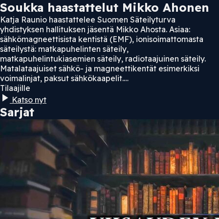
Soukka haastattelut Mikko Ahonen
Katja Raunio haastattelee Suomen Säteilyturva
yhdistyksen hallituksen jäsentä Mikko Ahosta. Asiaa:
sähkömagneettisista kentistä (EMF), ionisoimattomasta
säteilystä: matkapuhelinten säteily,
matkapuhelintukiasemien säteily, radiotaajuinen säteily.
Matalataajuiset sähkö- ja magneettikentät esimerkiksi
voimalinjat, paksut sähkökaapelit.…
Tilaajille
Katso nyt
Sarjat