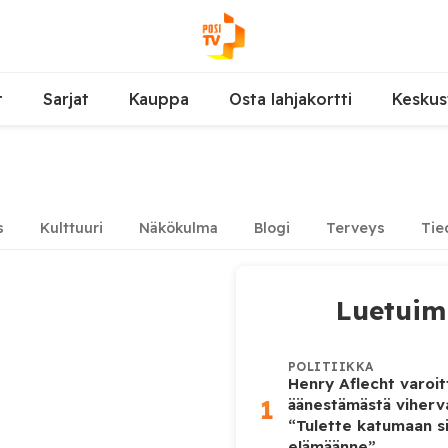
t
Sarjat
Kauppa
Osta lahjakortti
Keskus
s
Kulttuuri
Näkökulma
Blogi
Terveys
Tie
Luetui
POLITIIKKA
Henry Aflecht varoit
1
äänestämästä viher
“Tulette katumaan si
elämäänne”