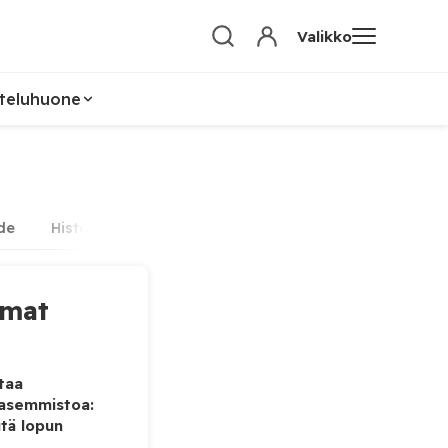
Valikko
teluhuone
de
Historia
Politiikka
Someuutiset
Teknologi
mmat
taa
vasemmistoa:
tä lopun