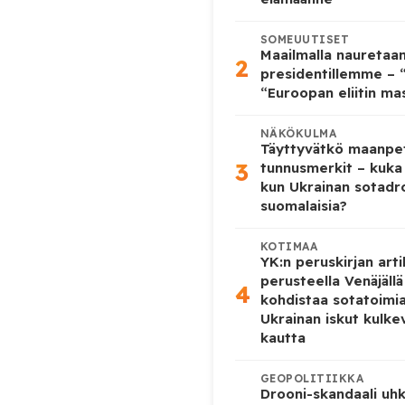
SOMEUUTISET
Maailmalla nauretaa
2
presidentillemme – “
“Euroopan eliitin ma
NÄKÖKULMA
Täyttyvätkö maanpe
3
tunnusmerkit – kuka
kun Ukrainan sotadr
suomalaisia?
KOTIMAA
YK:n peruskirjan arti
perusteella Venäjäll
4
kohdistaa sotatoimi
Ukrainan iskut kulk
kautta
GEOPOLITIIKKA
Drooni-skandaali uhk