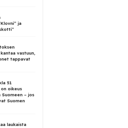
n
Klovni” ja
skotti”
toksen
 kantaa vastuun,
onet tappavat
kla 51
ä on oikeus
a Suomeen – jos
evat Suomen
aa laukaista