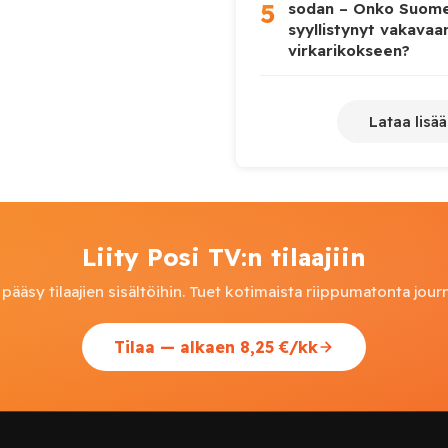
5
sodan – Onko Suome
syyllistynyt vakavaa
virkarikokseen?
Lataa lisää
Liity Posi TV:n tilaajiin
pääsy tilaajien sisältöihin. Tuet kotimaista riippumatonta journ
Tilaa — alkaen 8,25 €/kk