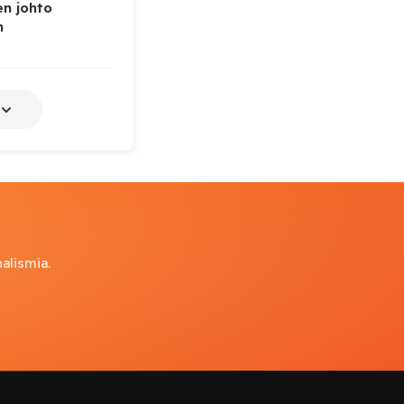
n johto
n
alismia.