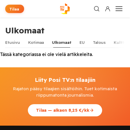
Tilaa
Ulkomaat
Etusivu
Kotimaa
Ulkomaat
EU
Talous
Kulttuur
Tässä kategoriassa ei ole vielä artikkeleita.
Liity Posi TV:n tilaajiin
Rajaton pääsy tilaajien sisältöihin. Tuet kotimaista
riippumatonta journalismia.
Tilaa — alkaen 8,25 €/kk