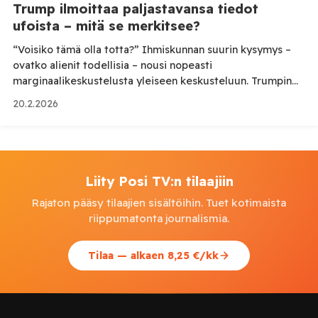
Trump ilmoittaa paljastavansa tiedot
ufoista – mitä se merkitsee?
“Voisiko tämä olla totta?” Ihmiskunnan suurin kysymys –
ovatko alienit todellisia – nousi nopeasti
marginaalikeskustelusta yleiseen keskusteluun. Trumpin
ilmoitus paljastaa tiedot ufoista nosti aiheen viimein
20.2.2026
kansainväliseen valtamediaan. Presidentti Barack Obaman
tokaisu pienessä podcastissa ja sitä seurannut Donald
Trumpin naljaileva vastaus Air Force One -koneen
käytävällä avasivat Pandoran lippaan. Aiemmin
salaliittoteoriana pidetty kysymys levisi valtamedian
Liity Posi TV:n tilaajiin
otsikoihin […]
Rajaton pääsy tilaajien sisältöihin. Tuet kotimaista
riippumatonta journalismia.
Tilaa — alkaen 8,25 €/kk