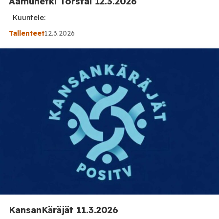
Aamuhetki Torstai 12.3.2026
Kuuntele:
Tallenteet
12.3.2026
KansanKäräjät 11.3.2026