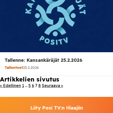
Tallenne: Kansankäräjät 25.2.2026
Tallenteet
25.2.2026
Artikkelien sivutus
« Edellinen
1
…
5
6
7
8
Seuraava »
Liity Posi TV:n tilaajiin