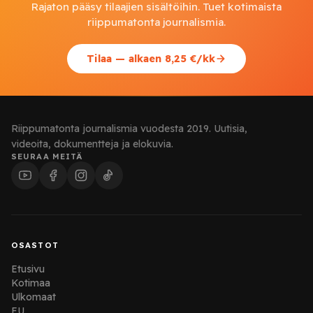
Rajaton pääsy tilaajien sisältöihin. Tuet kotimaista
riippumatonta journalismia.
Tilaa — alkaen 8,25 €/kk
Riippumatonta journalismia vuodesta 2019. Uutisia,
videoita, dokumentteja ja elokuvia.
SEURAA MEITÄ
OSASTOT
Etusivu
Kotimaa
Ulkomaat
EU