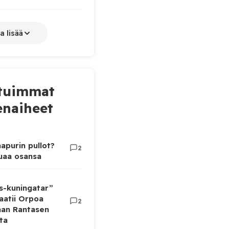
a lisää
tuimmat
naiheet
apurin pullot?
2
luaa osansa
as-kuningatar”
aatii Orpoa
2
aan Rantasen
ta