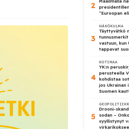
Maailmalla n
2
presidentille
“Euroopan eli
NÄKÖKULMA
Täyttyvätkö
3
tunnusmerkit
vastuun, kun
tappavat suo
KOTIMAA
YK:n peruskir
perusteella V
4
kohdistaa so
jos Ukrainan 
Suomen kaut
GEOPOLITIIK
Drooni-skanda
5
sodan – Onk
syyllistynyt 
virkarikokse