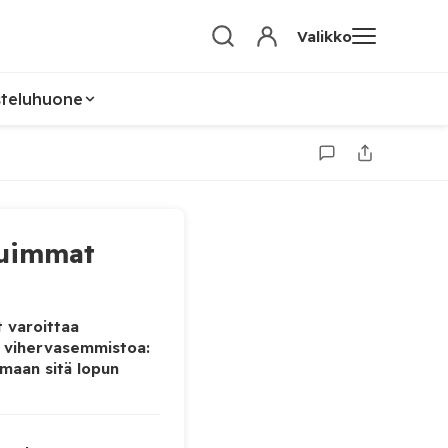
Valikko
steluhuone
uimmat
 varoittaa
 vihervasemmistoa:
maan sitä lopun