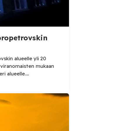
ipropetrovskin
skin alueelle yli 20
n viranomaisten mukaan
eri alueelle.
kin alueellisen
ertoi perjantaiaamuna 7.
sessä, että Venäjän
iidelle alueelle.
 kaupunkiin sekä […]