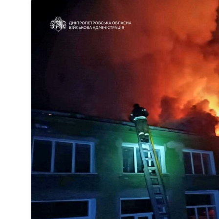
sekä WOAH:n kautta että suoraan Venäjän el
Ruokavirasto kertoi Posi TV:lle tarkempia 
ensimmäisestä afrikkalaisen sikaruton tapa
eläintautitietojen vaihdosta […]