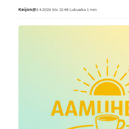
Keijon@
2.4.2026 klo 12:48
·
Lukuaika 1 min