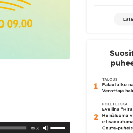
Lata
Suosi
puhee
TALOUS
1
Palautatko na
Verottaja ha
POLITIIKKA
Eveliina ”Hit
2
Heinäluoma v
irtisanoutum
Nuolinäppäimillä
Ceuta-puheis
00:00