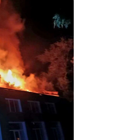
äinlääkintäviranomaisille.
tietoja Suomen
uksesta sekä