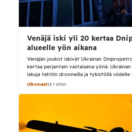
Venäjä iski yli 20 kertaa Dn
alueelle yön aikana
Venäjän joukot iskivät Ukrainan Dnipropetrov
kertaa perjantain vastaisena yönä. Ukraina
iskuja tehtiin drooneilla ja tykistöllä viidelle 
Henkilövahingoilta vältyttiin. Dnipropetrovs
Ulkomaat
18 t sitten
sotilashallinnon johtaja Oleksandr Hanzha k
elokuuta julkaisemassaan Telegram-päivityk
joukot hyökkäsivät yön aikana yli 20 kertaa v
Nikopolin alueella iskuja kohdistui Nikopolin