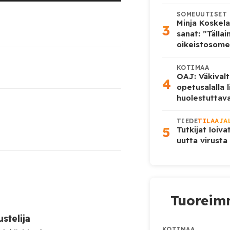
ylös
SOMEUUTISET
ja
Minja Koskela
3
sanat: ”Tälla
alas
oikeistosome
säädät
äänenvoimakkuutta
KOTIMAA
OAJ: Väkivalt
4
suuremmaksi
opetusalalla 
huolestuttava
ja
pienemmäksi.
TIEDE
TILAAJA
5
Tutkijat loiva
uutta virusta
Tuoreimm
stelija
KOTIMAA