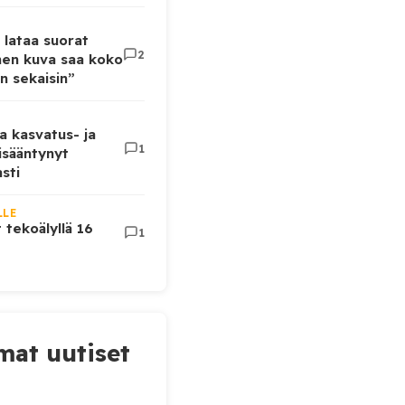
 lataa suorat
2
inen kuva saa koko
n sekaisin”
a kasvatus- ja
1
lisääntynyt
sti
LLE
t tekoälyllä 16
1
at uutiset