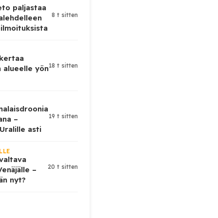
eto paljastaa
8 t sitten
alehdelleen
ilmoituksista
 kertaa
18 t sitten
 alueelle yön
nalaisdroonia
19 t sitten
kana –
ralille asti
LLE
valtava
20 t sitten
enäjälle –
ään nyt?