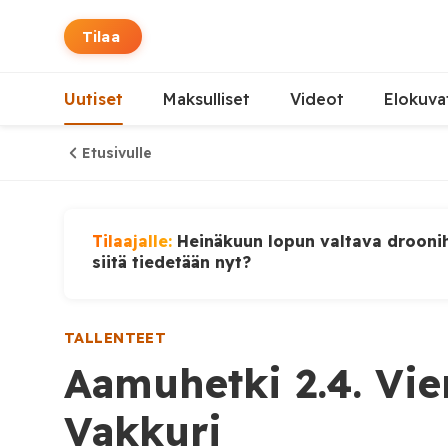
Tilaa
Uutiset
Maksulliset
Videot
Elokuva
Etusivulle
Tilaajalle:
Heinäkuun lopun valtava droonih
siitä tiedetään nyt?
TALLENTEET
Aamuhetki 2.4. Vie
Vakkuri