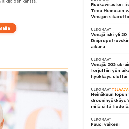
 lukijoiden kanssa.
Ruokaviraston ti
Timo Heinosen v
Venäjän sikarutto
malla
ULKOMAAT
Venäjä iski yli 20
Dnipropetrovskin
aikana
ULKOMAAT
Venäjä: 203 ukrai
torjuttiin yön ai
hyökkäys ulottui U
ULKOMAAT
TILAAJA
Heinäkuun lopun 
droonihyökkäys V
mitä siitä tiedet
ULKOMAAT
Fauci vaikeni