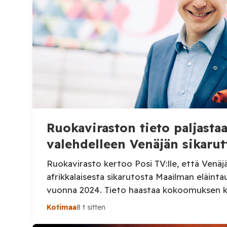
Ruokaviraston tieto paljast
valehdelleen Venäjän sikarut
Ruokavirasto kertoo Posi TV:lle, että Venäj
afrikkalaisesta sikarutosta Maailman eläinta
vuonna 2024. Tieto haastaa kokoomuksen 
Heinosen (kok.) esittämän väitteen Venäjän 
Kotimaa
8 t sitten
Suomi on puolestaan ilmoittanut tuoreesta