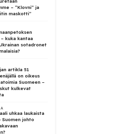
auretaan
mme – “Klovni” ja
itin maskotti”
 maanpetoksen
 – kuka kantaa
 Ukrainan sotadronet
malaisia?
jan artikla 51
enäjällä on oikeus
tatoimia Suomeen –
iskut kulkevat
ta
KA
ali uhkaa laukaista
o Suomen johto
vakavaan
en?