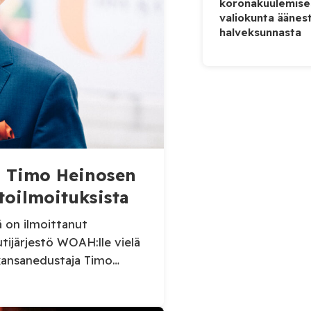
koronakuulemise
valiokunta äänes
halveksunnasta
aa Timo Heinosen
toilmoituksista
ä on ilmoittanut
utijärjestö WOAH:lle vielä
kansanedustaja Timo
sikaruttoilmoituksista.
 Virolahden tapauksesta