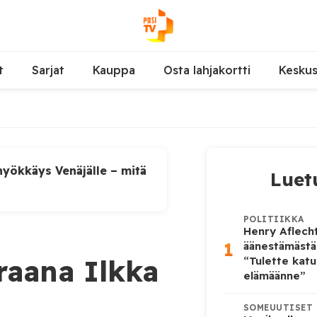
t
Sarjat
Kauppa
Osta lahjakortti
Kesku
yökkäys Venäjälle – mitä
Luet
POLITIIKKA
Henry Aflecht
1
äänestämästä
raana Ilkka
“Tulette katu
elämäänne”
SOMEUUTISET