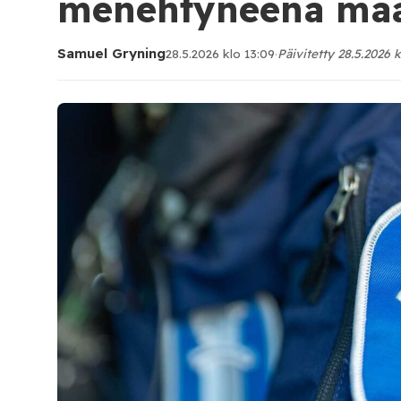
menehtyneenä maa
Samuel Gryning
28.5.2026 klo 13:09
·
Päivitetty 28.5.2026 k