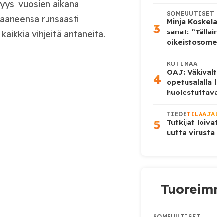
yysi vuosien aikana
SOMEUUTISET
 saaneensa runsaasti
Minja Koskela
3
sanat: ”Tälla
kaikkia vihjeitä antaneita.
oikeistosome
KOTIMAA
OAJ: Väkivalt
4
opetusalalla 
huolestuttava
TIEDE
TILAAJA
5
Tutkijat loiva
uutta virusta
Tuoreimm
SOMEUUTISET