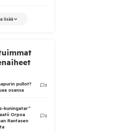
a lisää
tuimmat
naiheet
apurin pullot?
2
luaa osansa
as-kuningatar”
aatii Orpoa
2
aan Rantasen
ta