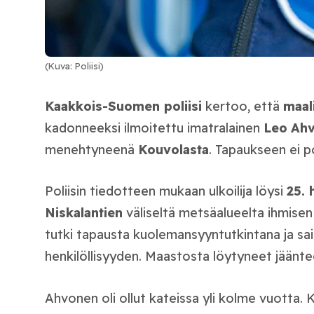
(Kuva: Poliisi)
Kaakkois-Suomen poliisi
kertoo, että
maal
kadonneeksi ilmoitettu imatralainen
Leo
Ah
menehtyneenä
Kouvolasta
. Tapaukseen ei po
Poliisin tiedotteen mukaan ulkoilija löysi
25. 
Niskalantien
väliseltä metsäalueelta ihmisen lu
tutki tapausta kuolemansyyntutkintana ja s
henkilöllisyyden. Maastosta löytyneet jäänte
Ahvonen oli ollut kateissa yli kolme vuotta.