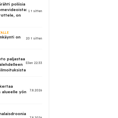
rähti poliisia
omevideoista:
1 t sitten
tottele, on
JALLE
nkäynti on
20 t sitten
eto paljastaa
Eilen 22:33
alehdelleen
ilmoituksista
 kertaa
7.8.2026
 alueelle yön
nalaisdroonia
7.8.2026