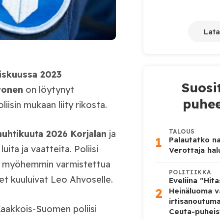
Lata
iskuussa 2023
Suosi
vonen
on löytynyt
puhee
liisin mukaan liity rikosta.
TALOUS
huhtikuuta 2026
Korjalan
ja
1
Palautatko na
ita ja vaatteita. Poliisi
Verottaja ha
ai myöhemmin varmistettua
POLITIIKKA
et kuuluivat Leo Ahvoselle.
Eveliina ”Hit
2
Heinäluoma v
irtisanoutum
 Kaakkois-Suomen poliisi
Ceuta-puheis