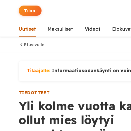
Tilaa
Uutiset
Maksulliset
Videot
Elokuva
Etusivulle
Tilaajalle:
Informaatiosodankäynti on voi
TIEDOTTEET
Yli kolme vuotta k
ollut mies löytyi