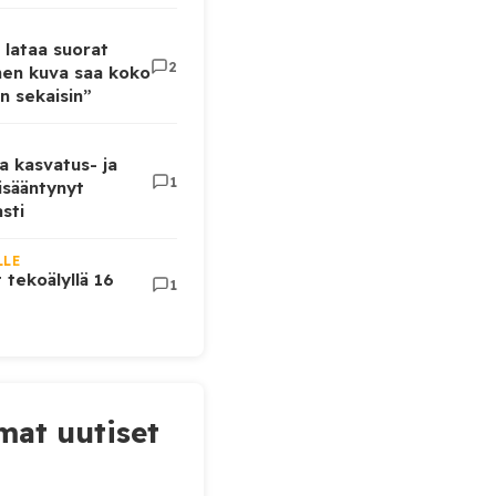
 lataa suorat
2
inen kuva saa koko
n sekaisin”
a kasvatus- ja
1
lisääntynyt
sti
LLE
t tekoälyllä 16
1
at uutiset