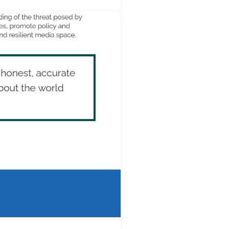
esiin ilmiön, jonka hän
ideot poliisin
 poliisin voimankäyttöä