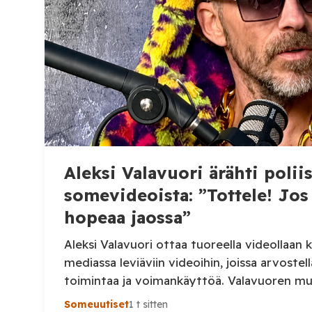
Aleksi Valavuori ärähti polii
somevideoista: ”Tottele! Jos 
hopeaa jaossa”
Aleksi Valavuori ottaa tuoreella videollaan k
mediassa leviäviin videoihin, joissa arvostel
toimintaa ja voimankäyttöä. Valavuoren mu
irrotettuja asiayhteydestään ja niiden seura
Someuutiset
1 t sitten