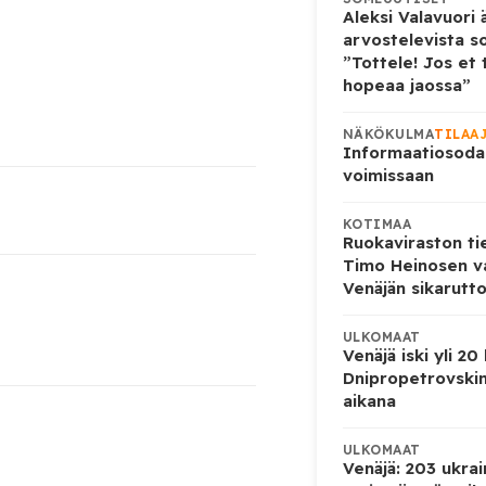
Aleksi Valavuori ä
arvostelevista s
”Tottele! Jos et 
hopeaa jaossa”
NÄKÖKULMA
TILAA
Informaatiosoda
voimissaan
KOTIMAA
Ruokaviraston ti
Timo Heinosen v
Venäjän sikarutto
ULKOMAAT
Venäjä iski yli 20
Dnipropetrovskin
aikana
ULKOMAAT
Venäjä: 203 ukrai