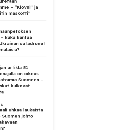
auretaan
mme – “Klovni” ja
itin maskotti”
 maanpetoksen
 – kuka kantaa
 Ukrainan sotadronet
malaisia?
jan artikla 51
enäjällä on oikeus
tatoimia Suomeen –
iskut kulkevat
ta
KA
ali uhkaa laukaista
o Suomen johto
vakavaan
en?