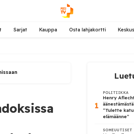
t
Sarjat
Kauppa
Osta lahjakortti
Kesku
missaan
Luet
POLITIIKKA
Henry Aflecht
1
adoksissa
äänestämästä
“Tulette katu
elämäänne”
SOMEUUTISET