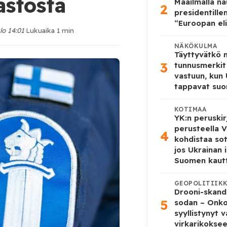
stosta
Maailmalla n
2
presidentille
“Euroopan eli
lo 14:01
·
Lukuaika 1 min
NÄKÖKULMA
Täyttyvätkö
3
tunnusmerkit
vastuun, kun
tappavat suo
KOTIMAA
YK:n peruskir
perusteella V
4
kohdistaa so
jos Ukrainan 
Suomen kaut
GEOPOLITIIK
Drooni-skanda
5
sodan – Onk
syyllistynyt 
virkarikokse