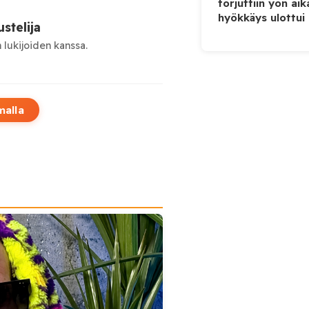
torjuttiin yön ai
hyökkäys ulottui U
stelija
 lukijoiden kanssa.
malla