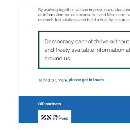
rapautuu. Aleksi Valavuori nostaa videollaan 
kertoo yleistyneen sosiaalisessa mediassa: v
toiminnasta ja erityisesti tilanteista, joissa
arvostellaan. Tilaa Posi TV […]