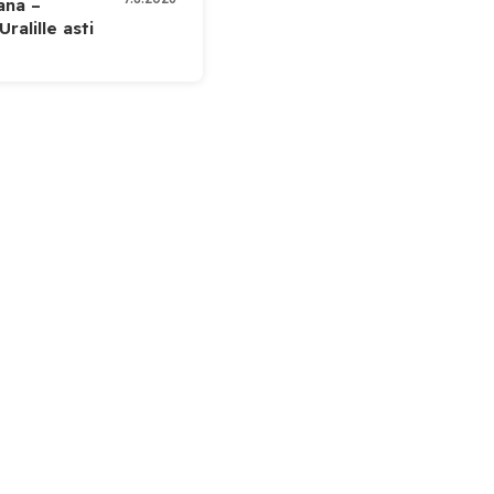
kana –
ralille asti