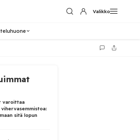
Valikko
steluhuone
uimmat
 varoittaa
 vihervasemmistoa:
maan sitä lopun