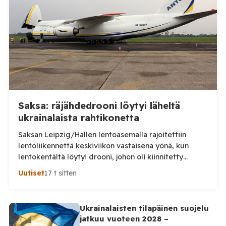
havaittu merkkejä kasvavasta rokotekriittisyydestä.
Hyvinvointialueen mukaan rokotteiden
tarpeellisuudesta keskustellaan erityisesti […]
Saksa: räjähdedrooni löytyi läheltä
ukrainalaista rahtikonetta
Saksan Leipzig/Hallen lentoasemalla rajoitettiin
lentoliikennettä keskiviikon vastaisena yönä, kun
lentokentältä löytyi drooni, johon oli kiinnitetty
epäilty räjähdelaite. Saksan viranomaiset tutkivat
Uutiset
17 t sitten
tapausta turvallisuusuhkana ja mahdollisena
sabotaasina, saksalaislehti Bildin mukaan. Laite löytyi
lentoaseman rahtialueelta läheltä ukrainalaista
Ukrainalaisten tilapäinen suojelu
Antonov-rahtikonetta ns. esikentältä. Löytyneessä
jatkuu vuoteen 2028 –
droonissa oli tuntematonta massaa sisältänyt pakkaus