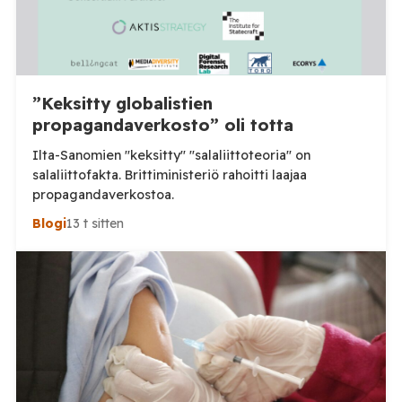
”Keksitty globalistien
propagandaverkosto” oli totta
Ilta-Sanomien "keksitty" "salaliittoteoria" on
salaliittofakta. Brittiministeriö rahoitti laajaa
propagandaverkostoa.
Blogi
13 t sitten