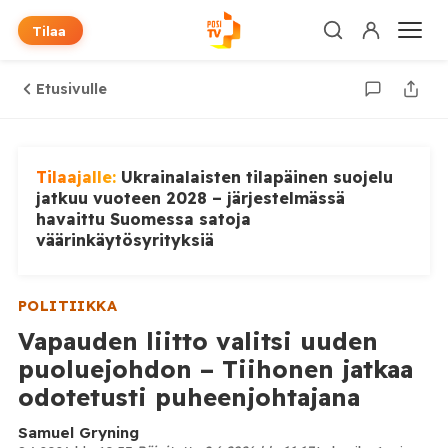
Tilaa
Etusivulle
Tilaajalle:
Ukrainalaisten tilapäinen suojelu
jatkuu vuoteen 2028 – järjestelmässä
havaittu Suomessa satoja
väärinkäytösyrityksiä
POLITIIKKA
Vapauden liitto valitsi uuden
puoluejohdon – Tiihonen jatkaa
odotetusti puheenjohtajana
Samuel Gryning