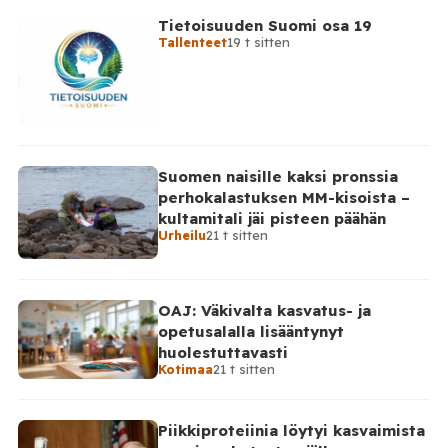
Tietoisuuden Suomi osa 19
Tallenteet
19 t sitten
Suomen naisille kaksi pronssia
perhokalastuksen MM-kisoista –
kultamitali jäi pisteen päähän
Urheilu
21 t sitten
OAJ: Väkivalta kasvatus- ja
opetusalalla lisääntynyt
huolestuttavasti
Kotimaa
21 t sitten
Piikkiproteiinia löytyi kasvaimista