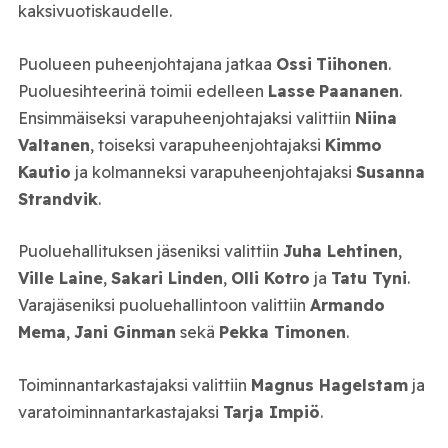
kaksivuotiskaudelle.
Puolueen puheenjohtajana jatkaa
Ossi
Tiihonen
.
Puoluesihteerinä toimii edelleen
Lasse
Paananen
.
Ensimmäiseksi varapuheenjohtajaksi valittiin
Niina
Valtanen
, toiseksi varapuheenjohtajaksi
Kimmo
Kautio
ja kolmanneksi varapuheenjohtajaksi
Susanna
Strandvik
.
Puoluehallituksen jäseniksi valittiin
Juha Lehtinen
,
Ville Laine
,
Sakari Linden
,
Olli Kotro
ja
Tatu Tyni
.
Varajäseniksi puoluehallintoon valittiin
Armando
Mema
,
Jani Ginman
sekä
Pekka Timonen
.
Toiminnantarkastajaksi valittiin
Magnus Hagelstam
ja
varatoiminnantarkastajaksi
Tarja Impiö
.