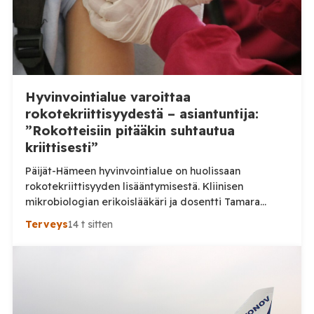
Hyvinvointialue varoittaa
rokotekriittisyydestä – asiantuntija:
”Rokotteisiin pitääkin suhtautua
kriittisesti”
Päijät-Hämeen hyvinvointialue on huolissaan
rokotekriittisyyden lisääntymisestä. Kliinisen
mikrobiologian erikoislääkäri ja dosentti Tamara
Tuuminen pitää ihmisten lisääntynyttä kriittisyyttä
Terveys
14 t sitten
myönteisenä kehityksenä. Aluehallituksen jäsen Ville-
Veikko Elomaa puolestaan kaipaa huolen tueksi
tarkempia tilastoja eikä pidä nykytilannetta erityisen
huolestuttavana. Päijät-Hämeen hyvinvointialue
kertoi heinäkuussa julkaisemassaan tiedotteessa,
että neuvoloissa ja kouluterveydenhuollossa on