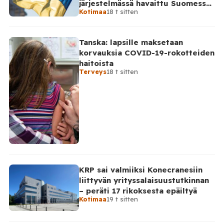
järjestelmässä havaittu Suomessa
sekä sytyttimeksi epäilty osa. Poliisi ei ole
Kotimaa
18 t sitten
satoja väärinkäytösyrityksiä
vahvistanut kaikkia yksityiskohtia, mutta […]
Tanska: lapsille maksetaan
korvauksia COVID-19-rokotteiden
haitoista
Terveys
18 t sitten
KRP sai valmiiksi Konecranesiin
liittyvän yrityssalaisuustutkinnan
– peräti 17 rikoksesta epäiltyä
Kotimaa
19 t sitten