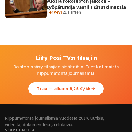
vuosia rokotusten jälkeen –
syöpätutkija vaatii lisätutkimuksia
Terveys
21 t sitten
Liity Posi TV:n tilaajiin
Rajaton pääsy tilaajien sisältöihin. Tuet kotimaista
riippumatonta journalismia.
Tilaa — alkaen 8,25 €/kk
Riippumatonta journalismia vuodesta 2019. Uutisia,
videoita, dokumentteja ja elokuvia.
SEURAA MEITÄ