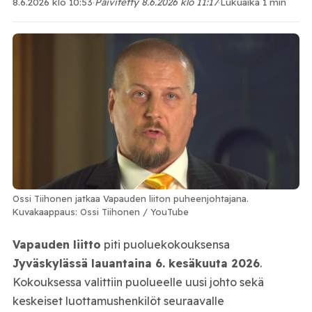
8.6.2026 klo 10:53
·
Päivitetty 8.6.2026 klo 11:17
·
Lukuaika 1 min
Ossi Tiihonen jatkaa Vapauden liiton puheenjohtajana.
Kuvakaappaus: Ossi Tiihonen / YouTube
Vapauden liitto
piti puoluekokouksensa
Jyväskylässä lauantaina 6. kesäkuuta 2026
.
Kokouksessa valittiin puolueelle uusi johto sekä
keskeiset luottamushenkilöt seuraavalle