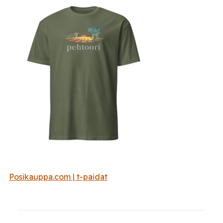
Posikauppa.com | t-paidat