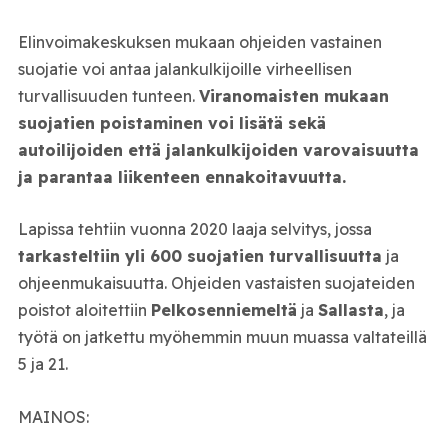
Elinvoimakeskuksen mukaan ohjeiden vastainen
suojatie voi antaa jalankulkijoille virheellisen
turvallisuuden tunteen.
Viranomaisten mukaan
suojatien poistaminen voi lisätä sekä
autoilijoiden että jalankulkijoiden varovaisuutta
ja parantaa liikenteen ennakoitavuutta.
Lapissa tehtiin vuonna 2020 laaja selvitys, jossa
tarkasteltiin yli 600 suojatien turvallisuutta
ja
ohjeenmukaisuutta. Ohjeiden vastaisten suojateiden
poistot aloitettiin
Pelkosenniemeltä
ja
Sallasta
, ja
työtä on jatkettu myöhemmin muun muassa valtateillä
5 ja 21.
MAINOS: