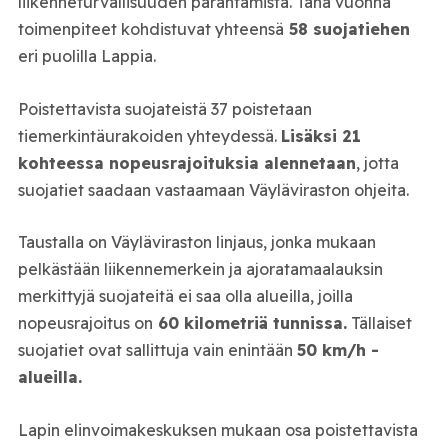
liikenneturvallisuuden parantamista. Tänä vuonna
toimenpiteet kohdistuvat yhteensä
58 suojatiehen
eri puolilla Lappia.
Poistettavista suojateistä 37 poistetaan
tiemerkintäurakoiden yhteydessä.
Lisäksi 21
kohteessa nopeusrajoituksia alennetaan
, jotta
suojatiet saadaan vastaamaan Väyläviraston ohjeita.
Taustalla on Väyläviraston linjaus, jonka mukaan
pelkästään liikennemerkein ja ajoratamaalauksin
merkittyjä suojateitä ei saa olla alueilla, joilla
nopeusrajoitus on
60 kilometriä tunnissa.
Tällaiset
suojatiet ovat sallittuja vain enintään
50 km/h -
alueilla.
Lapin elinvoimakeskuksen mukaan osa poistettavista