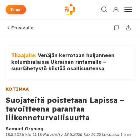
Tilaa
Etusivulle
Tilaajalle:
Venäjän kerrotaan huijanneen
kolumbialaisia Ukrainan rintamalle –
suurlähetystö kiistää osallisuutensa
KOTIMAA
Suojateitä poistetaan Lapissa –
tavoitteena parantaa
liikenneturvallisuutta
Samuel Gryning
18.5.2026 klo 11:18
·
Päivitetty 18.5.2026 klo 14:22
·
Lukuaika 1 min