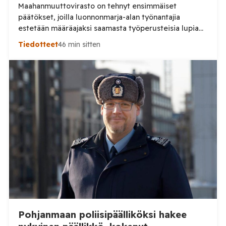
Maahanmuuttovirasto on tehnyt ensimmäiset
päätökset, joilla luonnonmarja-alan työnantajia
estetään määräajaksi saamasta työperusteisia lupia
ulkomailta rekrytoitaville työntekijöille. Päätösten
Tiedotteet
46 min sitten
taustalla ovat työnantajien toiminnassa havaitut
epäselvyydet ja laiminlyönnit. Maahanmuuttovirasto
on kevään ja kesän 2026 aikana harkinnut lupien
myöntämisestä pidättäytymistä noin 20
luonnonmarja-alalla toimivan työnantajan kohdalla.
Tilaa Posi TV – tuellasi riippumaton suomalainen
uutisointi jatkuu myös tulevaisuudessa. Yhdelletoista
työnantajalle on lähetetty […]
Pohjanmaan poliisipäälliköksi hakee