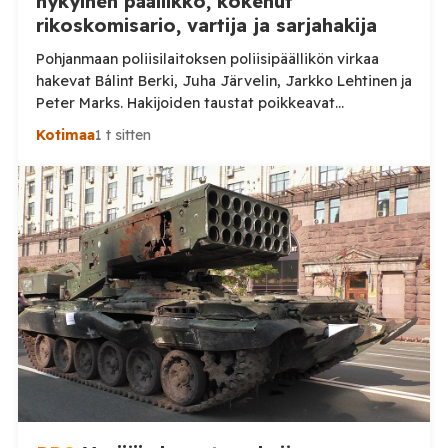
nykyinen päällikkö, kokenut
rikoskomisario, vartija ja sarjahakija
Pohjanmaan poliisilaitoksen poliisipäällikön virkaa
hakevat Bálint Berki, Juha Järvelin, Jarkko Lehtinen ja
Peter Marks. Hakijoiden taustat poikkeavat
huomattavasti toisistaan. Poliisihallitus nimittää
Kotimaa
1 t sitten
poliisipäällikön enintään viiden vuoden määräajaksi.
Virka pyritään täyttämään 1. lokakuuta 2026 alkaen, ja
sen virkapaikkana on Vaasa. Poliisipäällikkö vastaa
muun muassa poliisilaitoksen toiminnan, talouden ja
henkilöstön johtamisesta sekä poliisipalvelujen
järjestämisestä laitoksen alueella. Tilaa Posi […]