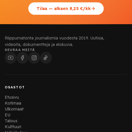
Tilaa — alkaen 8,25 €/kk
Riippumatonta journalismia vuodesta 2019. Uutisia,
videoita, dokumentteja ja elokuvia.
SEURAA MEITÄ
OSASTOT
Etusivu
Kotimaa
Ulkomaat
EU
Talous
Kulttuuri