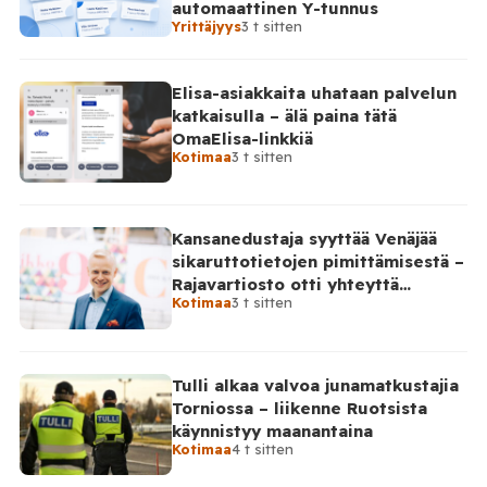
automaattinen Y-tunnus
Yrittäjyys
3 t sitten
Elisa-asiakkaita uhataan palvelun
katkaisulla – älä paina tätä
OmaElisa-linkkiä
Kotimaa
3 t sitten
Kansanedustaja syyttää Venäjää
sikaruttotietojen pimittämisestä –
Rajavartiosto otti yhteyttä
Kotimaa
3 t sitten
Venäjälle
Tulli alkaa valvoa junamatkustajia
Torniossa – liikenne Ruotsista
käynnistyy maanantaina
Kotimaa
4 t sitten