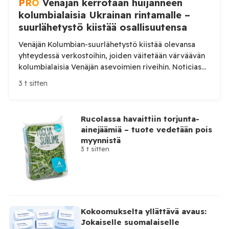
PRO
Venäjän kerrotaan huijanneen
kolumbialaisia Ukrainan rintamalle –
suurlähetystö kiistää osallisuutensa
Venäjän Kolumbian-suurlähetystö kiistää olevansa
yhteydessä verkostoihin, joiden väitetään värväävän
kolumbialaisia Venäjän asevoimien riveihin. Noticias
Caracolin mukaan osalle lähtijöistä on luvattu suuria
3 t sitten
palkkioita ja turvallisia työtehtäviä, mutta miehet
ovat päätyneet lyhyen koulutuksen jälkeen Ukrainan
rintamalle. Venäjän suurlähetystö Bogotássa on
Rucolassa havaittiin torjunta-
kiistänyt yhteytensä kolumbialaisten värväystä
ainejäämiä – tuote vedetään pois
harjoittaviin henkilöihin ja yrityksiin. Suurlähetystö
myynnistä
reagoi kolumbialaisen Noticias Caracolin
3 t sitten
julkaisemaan tutkivaan reportaasiin, jossa […]
Kokoomukselta yllättävä avaus:
Jokaiselle suomalaiselle