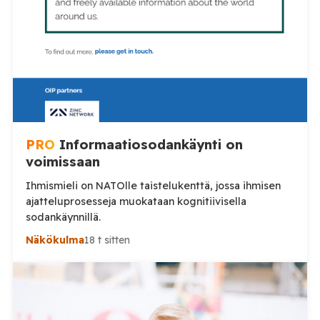
PRO
Informaatiosodankäynti on
voimissaan
Ihmismieli on NATOlle taistelukenttä, jossa ihmisen
ajatteluprosesseja muokataan kognitiivisella
sodankäynnillä.
Näkökulma
18 t sitten