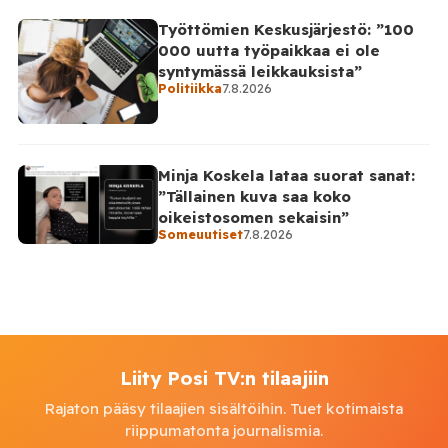
Työttömien Keskusjärjestö: ”100
000 uutta työpaikkaa ei ole
syntymässä leikkauksista”
Politiikka
7.8.2026
Minja Koskela lataa suorat sanat:
”Tällainen kuva saa koko
oikeistosomen sekaisin”
Someuutiset
7.8.2026
Liity Posi TV:n tilaajiin
Rajaton pääsy tilaajien sisältöihin. Tuet kotimaista
riippumatonta journalismia.