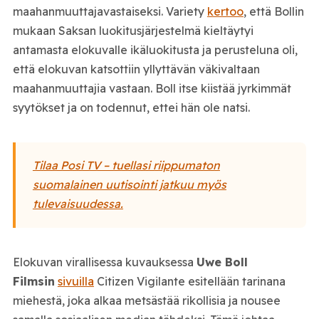
maahanmuuttajavastaiseksi. Variety
kertoo
, että Bollin
mukaan Saksan luokitusjärjestelmä kieltäytyi
antamasta elokuvalle ikäluokitusta ja perusteluna oli,
että elokuvan katsottiin yllyttävän väkivaltaan
maahanmuuttajia vastaan. Boll itse kiistää jyrkimmät
syytökset ja on todennut, ettei hän ole natsi.
Tilaa Posi TV – tuellasi riippumaton
suomalainen uutisointi jatkuu myös
tulevaisuudessa.
Elokuvan virallisessa kuvauksessa
Uwe Boll
Filmsin
sivuilla
Citizen Vigilante esitellään tarinana
miehestä, joka alkaa metsästää rikollisia ja nousee