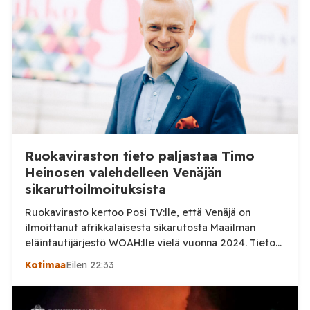
Ruokaviraston tieto paljastaa Timo
Heinosen valehdelleen Venäjän
sikaruttoilmoituksista
Ruokavirasto kertoo Posi TV:lle, että Venäjä on
ilmoittanut afrikkalaisesta sikarutosta Maailman
eläintautijärjestö WOAH:lle vielä vuonna 2024. Tieto
haastaa kokoomuksen kansanedustaja Timo Heinosen
Kotimaa
Eilen 22:33
(kok.) esittämän väitteen Venäjän
sikaruttoilmoituksista. Suomi on puolestaan
ilmoittanut tuoreesta Virolahden tapauksesta sekä