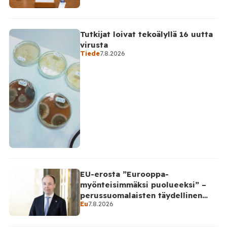
Tutkijat loivat tekoälyllä 16 uutta
virusta
Tiede
7.8.2026
EU-erosta ”Eurooppa-
myönteisimmäksi puolueeksi” –
perussuomalaisten täydellinen
Eu
7.8.2026
takinkääntö