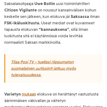
Saksalaisohjaaja
Uwe
Bollin
uusi toimintatrilleri
Citizen Vigilante
on noussut kansainvälisen kohun
keskelle sen jälkeen, kun elokuva jäi
Saksassa
ilman
FSK-ikäluokitusta.
Useat mediat ovat kuvanneet
tapausta elokuvan
“bannauksena”
, sillä ilman
luokitusta sitä ei käytännössä voida levittää
normaalisti Saksan markkinoilla.
Tilaa Posi TV – tuellasi riippumaton
suomalainen uutisointi jatkuu myös
tulevaisuudessa.
Varietyn
mukaan
elokuva on herättänyt vastustusta
äärimmäisen väkivallan ja väitetyn