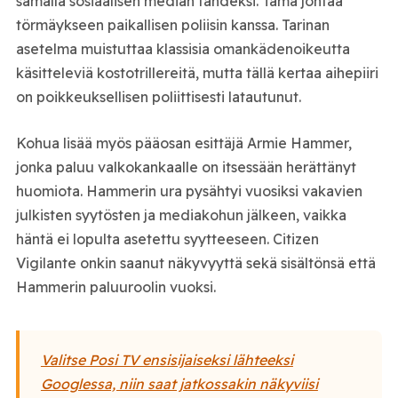
samalla sosiaalisen median tähdeksi. Tämä johtaa
törmäykseen paikallisen poliisin kanssa. Tarinan
asetelma muistuttaa klassisia omankädenoikeutta
käsitteleviä kostotrillereitä, mutta tällä kertaa aihepiiri
on poikkeuksellisen poliittisesti latautunut.
Kohua lisää myös pääosan esittäjä Armie Hammer,
jonka paluu valkokankaalle on itsessään herättänyt
huomiota. Hammerin ura pysähtyi vuosiksi vakavien
julkisten syytösten ja mediakohun jälkeen, vaikka
häntä ei lopulta asetettu syytteeseen. Citizen
Vigilante onkin saanut näkyvyyttä sekä sisältönsä että
Hammerin paluuroolin vuoksi.
Valitse Posi TV ensisijaiseksi lähteeksi
Googlessa, niin saat jatkossakin näkyviisi