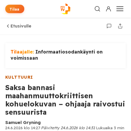
Tilaa
Etusivulle
Tilaajalle:
Informaatiosodankäynti on
voimissaan
KULTTUURI
Saksa bannasi
maahanmuuttokriittisen
kohuelokuvan – ohjaaja raivostui
sensuurista
Samuel Gryning
24.6.2026 klo 14:27
·
Päivitetty 24.6.2026 klo 14:31
·
Lukuaika 3 min