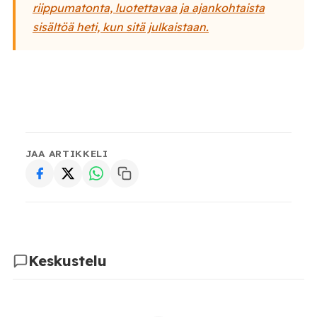
riippumatonta, luotettavaa ja ajankohtaista
sisältöä heti, kun sitä julkaistaan.
JAA ARTIKKELI
Keskustelu