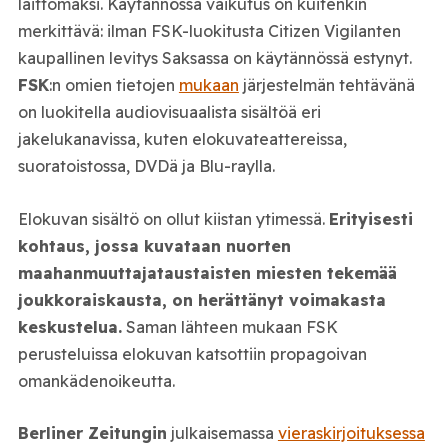
laittomaksi. Käytännössä vaikutus on kuitenkin
merkittävä: ilman FSK-luokitusta Citizen Vigilanten
kaupallinen levitys Saksassa on käytännössä estynyt.
FSK
:n omien tietojen
mukaan
järjestelmän tehtävänä
on luokitella audiovisuaalista sisältöä eri
jakelukanavissa, kuten elokuvateattereissa,
suoratoistossa, DVDä ja Blu-raylla.
Elokuvan sisältö on ollut kiistan ytimessä.
Erityisesti
kohtaus, jossa kuvataan nuorten
maahanmuuttajataustaisten miesten tekemää
joukkoraiskausta, on herättänyt voimakasta
keskustelua.
Saman lähteen mukaan FSK
perusteluissa elokuvan katsottiin propagoivan
omankädenoikeutta.
Berliner Zeitungin
julkaisemassa
vieraskirjoituksessa