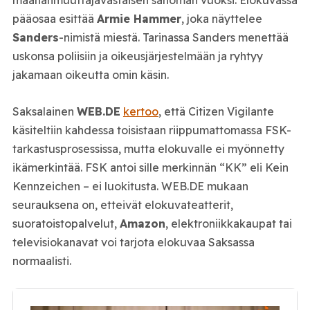
maahanmuuttajavastaisen sanoman vuoksi. Elokuvassa
pääosaa esittää
Armie Hammer
, joka näyttelee
Sanders
-nimistä miestä. Tarinassa Sanders menettää
uskonsa poliisiin ja oikeusjärjestelmään ja ryhtyy
jakamaan oikeutta omin käsin.
Saksalainen
WEB.DE
kertoo
, että Citizen Vigilante
käsiteltiin kahdessa toisistaan riippumattomassa FSK-
tarkastusprosessissa, mutta elokuvalle ei myönnetty
ikämerkintää. FSK antoi sille merkinnän “KK” eli Kein
Kennzeichen – ei luokitusta. WEB.DE mukaan
seurauksena on, etteivät elokuvateatterit,
suoratoistopalvelut,
Amazon
, elektroniikkakaupat tai
televisiokanavat voi tarjota elokuvaa Saksassa
normaalisti.