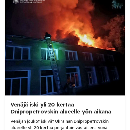
WOAH:n kautta että suoraan Venäjän
eläinlääkintäviranomaisille. Ruokavirasto kertoi Posi
TV:lle tarkempia tietoja Suomen ensimmäisestä
afrikkalaisen sikaruton tapauksesta sekä
eläintautitietojen vaihdosta […]
Venäjä iski yli 20 kertaa
Dnipropetrovskin alueelle yön aikana
Venäjän joukot iskivät Ukrainan Dnipropetrovskin
alueelle yli 20 kertaa perjantain vastaisena yönä.