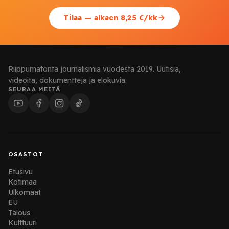
Tilaa — alkaen 8,25 €/kk
Riippumatonta journalismia vuodesta 2019. Uutisia,
videoita, dokumentteja ja elokuvia.
SEURAA MEITÄ
OSASTOT
Etusivu
Kotimaa
Ulkomaat
EU
Talous
Kulttuuri