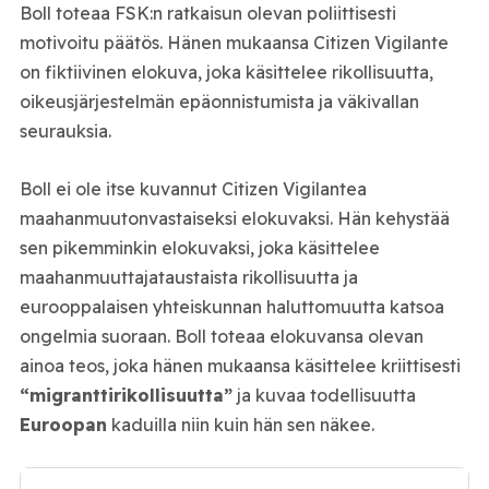
Boll toteaa FSK:n ratkaisun olevan poliittisesti
motivoitu päätös. Hänen mukaansa Citizen Vigilante
on fiktiivinen elokuva, joka käsittelee rikollisuutta,
oikeusjärjestelmän epäonnistumista ja väkivallan
seurauksia.
Boll ei ole itse kuvannut Citizen Vigilantea
maahanmuutonvastaiseksi elokuvaksi. Hän kehystää
sen pikemminkin elokuvaksi, joka käsittelee
maahanmuuttajataustaista rikollisuutta ja
eurooppalaisen yhteiskunnan haluttomuutta katsoa
ongelmia suoraan. Boll toteaa elokuvansa olevan
ainoa teos, joka hänen mukaansa käsittelee kriittisesti
“migranttirikollisuutta”
ja kuvaa todellisuutta
Euroopan
kaduilla niin kuin hän sen näkee.