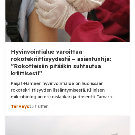
Hyvinvointialue varoittaa
rokotekriittisyydestä – asiantuntija:
”Rokotteisiin pitääkin suhtautua
kriittisesti”
Päijät-Hämeen hyvinvointialue on huolissaan
rokotekriittisyyden lisääntymisestä. Kliinisen
mikrobiologian erikoislääkäri ja dosentti Tamara
Tuuminen pitää ihmisten lisääntynyttä kriittisyyttä
Terveys
15 t sitten
myönteisenä kehityksenä. Aluehallituksen jäsen Ville-
Veikko Elomaa puolestaan kaipaa huolen tueksi
tarkempia tilastoja eikä pidä nykytilannetta erityisen
huolestuttavana. Päijät-Hämeen hyvinvointialue