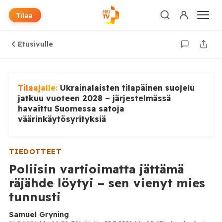
Tilaa
Etusivulle
Tilaajalle:
Ukrainalaisten tilapäinen suojelu
jatkuu vuoteen 2028 – järjestelmässä
havaittu Suomessa satoja
väärinkäytösyrityksiä
TIEDOTTEET
Poliisin vartioimatta jättämä
räjähde löytyi – sen vienyt mies
tunnusti
Samuel Gryning