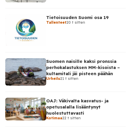
Tietoisuuden Suomi osa 19
Tallenteet
20 t sitten
Suomen naisille kaksi pronssia
perhokalastuksen MM-kisoista –
kultamitali jäi pisteen päähän
Urheilu
21 t sitten
OAJ: Väkivalta kasvatus- ja
opetusalalla lisääntynyt
huolestuttavasti
Kotimaa
22 t sitten