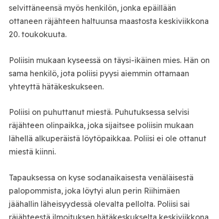
selvittäneensä myös henkilön, jonka epäillään
ottaneen räjähteen haltuunsa maastosta keskiviikkona
20. toukokuuta.
Poliisin mukaan kyseessä on täysi-ikäinen mies. Hän on
sama henkilö, jota poliisi pyysi aiemmin ottamaan
yhteyttä hätäkeskukseen.
Poliisi on puhuttanut miestä. Puhutuksessa selvisi
räjähteen olinpaikka, joka sijaitsee poliisin mukaan
lähellä alkuperäistä löytöpaikkaa. Poliisi ei ole ottanut
miestä kiinni.
Tapauksessa on kyse sodanaikaisesta venäläisestä
palopommista, joka löytyi alun perin Riihimäen
jäähallin läheisyydessä olevalta pellolta. Poliisi sai
räjähteestä ilmoituksen hätäkeskukselta keskiviikkona