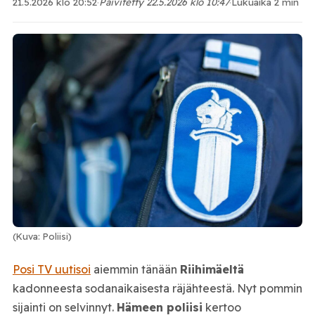
21.5.2026 klo 20:52
·
Päivitetty 22.5.2026 klo 10:47
·
Lukuaika 2 min
(Kuva: Poliisi)
Posi TV uutisoi
aiemmin tänään
Riihimäeltä
kadonneesta sodanaikaisesta räjähteestä. Nyt pommin
sijainti on selvinnyt.
Hämeen poliisi
kertoo