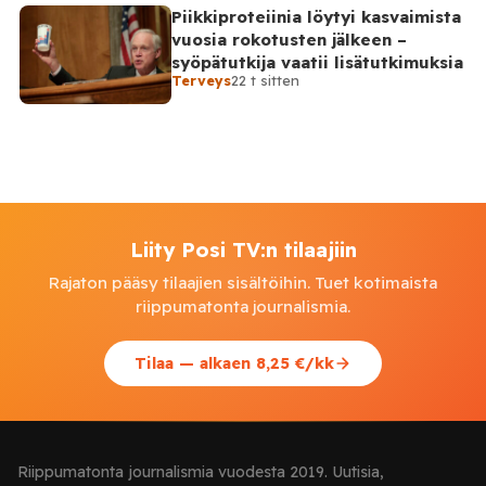
Piikkiproteiinia löytyi kasvaimista
vuosia rokotusten jälkeen –
syöpätutkija vaatii lisätutkimuksia
Terveys
22 t sitten
Liity Posi TV:n tilaajiin
Rajaton pääsy tilaajien sisältöihin. Tuet kotimaista
riippumatonta journalismia.
Tilaa — alkaen 8,25 €/kk
Riippumatonta journalismia vuodesta 2019. Uutisia,