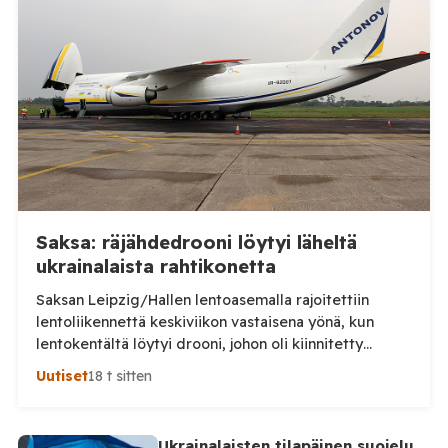
kertoi heinäkuussa julkaisemassaan tiedotteessa,
että neuvoloissa ja kouluterveydenhuollossa on
havaittu merkkejä kasvavasta rokotekriittisyydestä.
Hyvinvointialueen mukaan rokotteiden
tarpeellisuudesta keskustellaan erityisesti […]
Saksa: räjähdedrooni löytyi läheltä
ukrainalaista rahtikonetta
Saksan Leipzig/Hallen lentoasemalla rajoitettiin
lentoliikennettä keskiviikon vastaisena yönä, kun
lentokentältä löytyi drooni, johon oli kiinnitetty
epäilty räjähdelaite. Saksan viranomaiset tutkivat
Uutiset
18 t sitten
tapausta turvallisuusuhkana ja mahdollisena
sabotaasina, saksalaislehti Bildin mukaan. Laite löytyi
lentoaseman rahtialueelta läheltä ukrainalaista
Ukrainalaisten tilapäinen suojelu