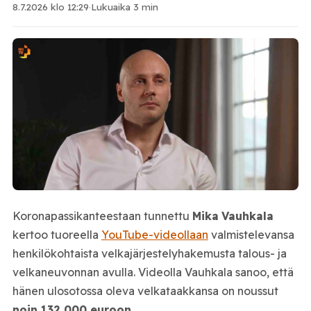
8.7.2026 klo 12:29
·
Lukuaika 3 min
Koronapassikanteestaan tunnettu
Mika
Vauhkala
kertoo tuoreella
YouTube-videollaan
valmistelevansa
henkilökohtaista velkajärjestelyhakemusta talous- ja
velkaneuvonnan avulla. Videolla Vauhkala sanoo, että
hänen ulosotossa oleva velkataakkansa on noussut
noin 132 000 euroon.