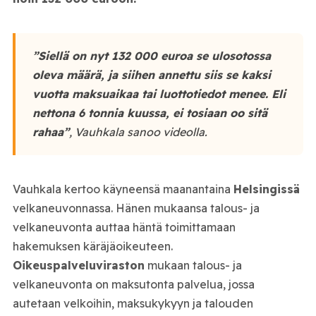
”Siellä on nyt 132 000 euroa se ulosotossa
oleva määrä, ja siihen annettu siis se kaksi
vuotta maksuaikaa tai luottotiedot menee. Eli
nettona 6 tonnia kuussa, ei tosiaan oo sitä
rahaa”
, Vauhkala sanoo videolla.
Vauhkala kertoo käyneensä maanantaina
Helsingissä
velkaneuvonnassa. Hänen mukaansa talous- ja
velkaneuvonta auttaa häntä toimittamaan
hakemuksen käräjäoikeuteen.
Oikeuspalveluviraston
mukaan talous- ja
velkaneuvonta on maksutonta palvelua, jossa
autetaan velkoihin, maksukykyyn ja talouden