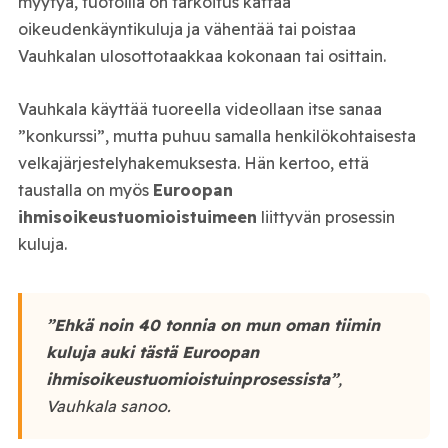
myytyä, tuotoilla on tarkoitus kattaa
oikeudenkäyntikuluja ja vähentää tai poistaa
Vauhkalan ulosottotaakkaa kokonaan tai osittain.
Vauhkala käyttää tuoreella videollaan itse sanaa
”konkurssi”, mutta puhuu samalla henkilökohtaisesta
velkajärjestelyhakemuksesta. Hän kertoo, että
taustalla on myös
Euroopan
ihmisoikeustuomioistuimeen
liittyvän prosessin
kuluja.
”Ehkä noin 40 tonnia on mun oman tiimin
kuluja auki tästä Euroopan
ihmisoikeustuomioistuinprosessista”
,
Vauhkala sanoo.