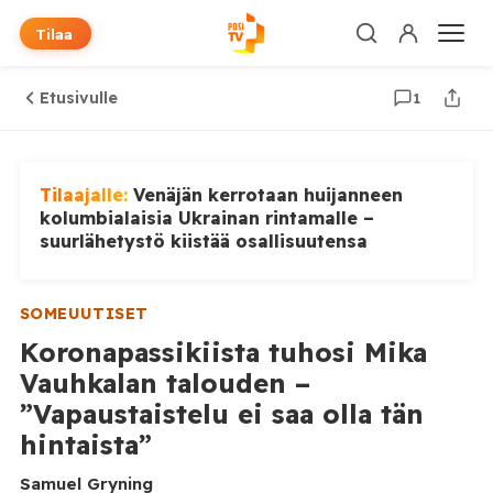
Tilaa
Etusivulle
1
Tilaajalle:
Venäjän kerrotaan huijanneen
kolumbialaisia Ukrainan rintamalle –
suurlähetystö kiistää osallisuutensa
SOMEUUTISET
Koronapassikiista tuhosi Mika
Vauhkalan talouden –
”Vapaustaistelu ei saa olla tän
hintaista”
Samuel Gryning