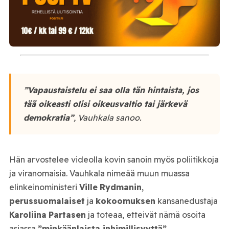
”Vapaustaistelu ei saa olla tän hintaista, jos
tää oikeasti olisi oikeusvaltio tai järkevä
demokratia”
, Vauhkala sanoo.
Hän arvostelee videolla kovin sanoin myös poliitikkoja
ja viranomaisia. Vauhkala nimeää muun muassa
elinkeinoministeri
Ville
Rydmanin
,
perussuomalaiset
ja
kokoomuksen
kansanedustaja
Karoliina
Partasen
ja toteaa, etteivät nämä osoita
asiassa
”minkäänlaista inhimillisyyttä”
.