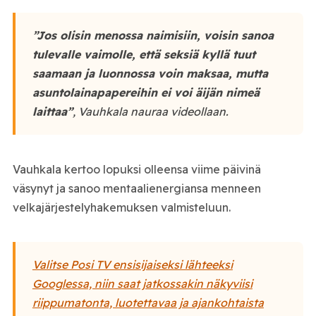
”Jos olisin menossa naimisiin, voisin sanoa
tulevalle vaimolle, että seksiä kyllä tuut
saamaan ja luonnossa voin maksaa, mutta
asuntolainapapereihin ei voi äijän nimeä
laittaa”
, Vauhkala nauraa videollaan.
Vauhkala kertoo lopuksi olleensa viime päivinä
väsynyt ja sanoo mentaalienergiansa menneen
velkajärjestelyhakemuksen valmisteluun.
Valitse Posi TV ensisijaiseksi lähteeksi
Googlessa, niin saat jatkossakin näkyviisi
riippumatonta, luotettavaa ja ajankohtaista