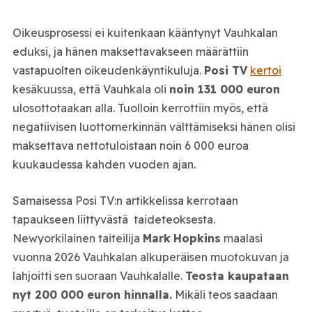
Oikeusprosessi ei kuitenkaan kääntynyt Vauhkalan
eduksi, ja hänen maksettavakseen määrättiin
vastapuolten oikeudenkäyntikuluja.
Posi TV
kertoi
kesäkuussa, että Vauhkala oli
noin 131 000 euron
ulosottotaakan alla. Tuolloin kerrottiin myös, että
negatiivisen luottomerkinnän välttämiseksi hänen olisi
maksettava nettotuloistaan noin 6 000 euroa
kuukaudessa kahden vuoden ajan.
Samaisessa Posi TV:n artikkelissa kerrotaan
tapaukseen liittyvästä taideteoksesta.
Newyorkilainen taiteilija
Mark
Hopkins
maalasi
vuonna 2026 Vauhkalan alkuperäisen muotokuvan ja
lahjoitti sen suoraan Vauhkalalle.
Teosta kaupataan
nyt 200 000 euron hinnalla.
Mikäli teos saadaan