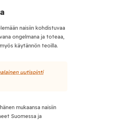
ta
elemään naisiin kohdistuvaa
kavana ongelmana ja toteaa,
 myös käytännön teoilla.
alainen uutisointi
i hänen mukaansa naisiin
tyneet Suomessa ja