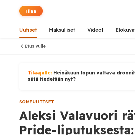
Tilaa
Uutiset
Maksulliset
Videot
Elokuva
Etusivulle
Tilaajalle:
Heinäkuun lopun valtava droonih
siitä tiedetään nyt?
SOMEUUTISET
Aleksi Valavuori rä
Pride-liputuksesta: