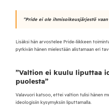
”Pride ei ole ihmisoikeusjärjestö vaan 
Lisäksi hän arvostelee Pride-liikkeen toimin
pyrkivän hänen mielestään alistamaan eri tavo
”Valtion ei kuulu liputtaa 
puolesta”
Valavuori katsoo, ettei valtion tulisi hänen
ideologisiin kysymyksiin liputtamalla.