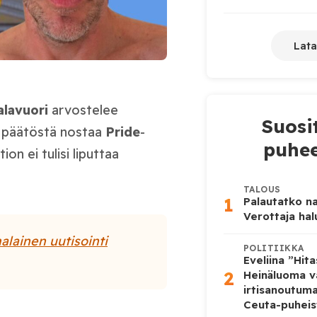
Lata
alavuori
arvostelee
Suosi
päätöstä nostaa
Pride
-
puhee
on ei tulisi liputtaa
TALOUS
1
Palautatko na
Verottaja ha
alainen uutisointi
POLITIIKKA
Eveliina ”Hit
2
Heinäluoma v
irtisanoutum
Ceuta-puheis