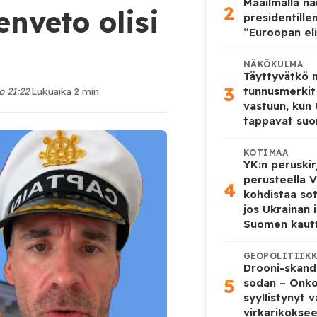
Maailmalla n
2
enveto olisi
presidentille
“Euroopan eli
NÄKÖKULMA
Täyttyvätkö
3
tunnusmerkit
o 21:22
·
Lukuaika 2 min
vastuun, kun
tappavat suo
KOTIMAA
YK:n peruskir
perusteella V
4
kohdistaa so
jos Ukrainan 
Suomen kaut
GEOPOLITIIK
Drooni-skanda
5
sodan – Onk
syyllistynyt 
virkarikokse