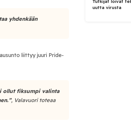
Tutkijat loivat te
uutta virusta
ttaa yhdenkään
unto liittyy juuri Pride-
 ollut fiksumpi valinta
nen.”
, Valavuori toteaa