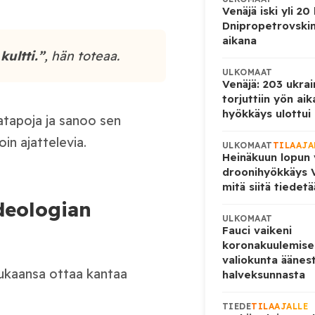
Venäjä iski yli 20
Dnipropetrovskin
aikana
kultti.”
, hän toteaa.
ULKOMAAT
Venäjä: 203 ukrai
torjuttiin yön ai
hyökkäys ulottui U
tatapoja ja sanoo sen
in ajattelevia.
ULKOMAAT
TILAAJA
Heinäkuun lopun 
droonihyökkäys V
mitä siitä tiedet
ideologian
ULKOMAAT
Fauci vaikeni
koronakuulemise
valiokunta äänes
 mukaansa ottaa kantaa
halveksunnasta
TIEDE
TILAAJALLE