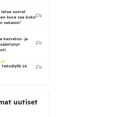
 lataa suorat
2
inen kuva saa koko
n sekaisin”
a kasvatus- ja
1
lisääntynyt
sti
LLE
t tekoälyllä 16
1
at uutiset