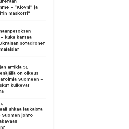
auretaan
mme – “Klovni” ja
itin maskotti”
 maanpetoksen
 – kuka kantaa
 Ukrainan sotadronet
malaisia?
jan artikla 51
enäjällä on oikeus
tatoimia Suomeen –
iskut kulkevat
ta
KA
ali uhkaa laukaista
o Suomen johto
vakavaan
en?