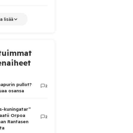
a lisää
tuimmat
naiheet
apurin pullot?
2
luaa osansa
as-kuningatar”
aatii Orpoa
2
aan Rantasen
ta