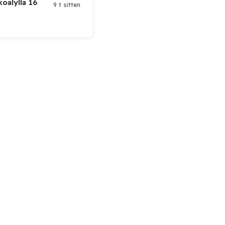
koälyllä 16
9 t sitten