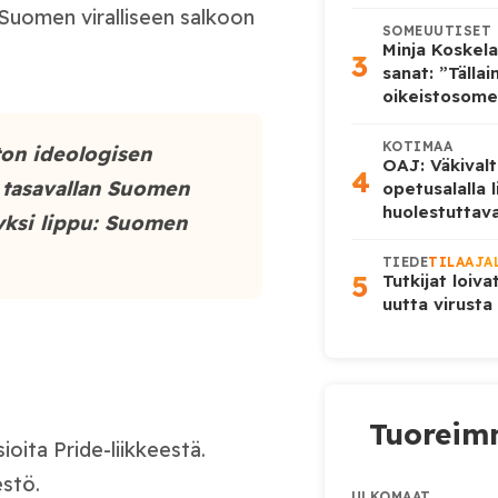
 Suomen viralliseen salkoon
SOMEUUTISET
Minja Koskela
3
sanat: ”Tälla
oikeistosome
KOTIMAA
 ton ideologisen
OAJ: Väkivalt
4
n tasavallan Suomen
opetusalalla 
huolestuttava
 yksi lippu: Suomen
TIEDE
TILAAJA
5
Tutkijat loiva
uutta virusta
Tuoreimm
sioita Pride-liikkeestä.
estö.
ULKOMAAT