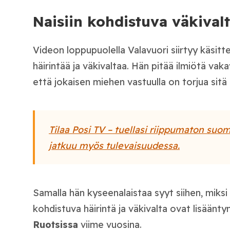
Naisiin kohdistuva väkival
Videon loppupuolella Valavuori siirtyy käsitt
häirintää ja väkivaltaa. Hän pitää ilmiötä va
että jokaisen miehen vastuulla on torjua sitä
Tilaa Posi TV – tuellasi riippumaton suom
jatkuu myös tulevaisuudessa.
Samalla hän kyseenalaistaa syyt siihen, miks
kohdistuva häirintä ja väkivalta ovat lisään
Ruotsissa
viime vuosina.