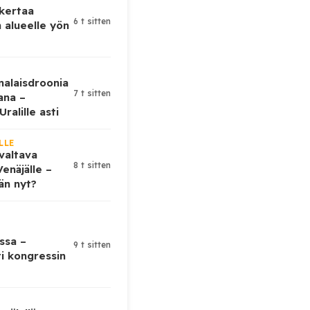
 kertaa
6 t sitten
 alueelle yön
nalaisdroonia
7 t sitten
kana –
ralille asti
LLE
valtava
8 t sitten
enäjälle –
ään nyt?
ssa –
9 t sitten
ti kongressin