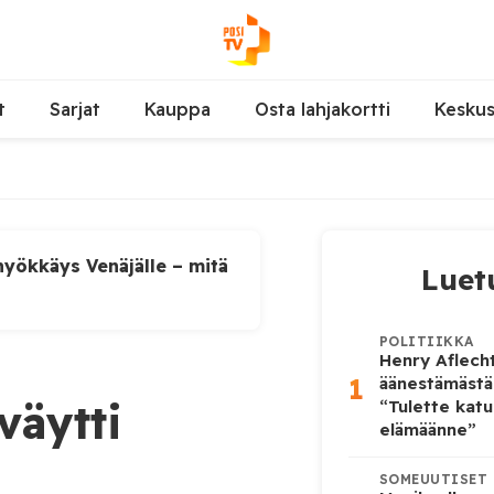
t
Sarjat
Kauppa
Osta lahjakortti
Kesku
yökkäys Venäjälle – mitä
Luet
POLITIIKKA
Henry Aflecht
1
äänestämästä
väytti
“Tulette katu
elämäänne”
SOMEUUTISET