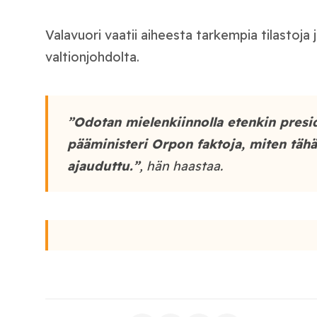
Valavuori vaatii aiheesta tarkempia tilastoja 
valtionjohdolta.
”Odotan mielenkiinnolla etenkin presid
pääministeri Orpon faktoja, miten tähä
ajauduttu.”
, hän haastaa.