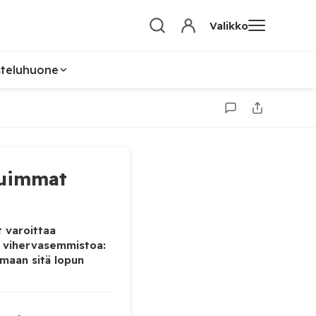
Valikko
steluhuone
uimmat
 varoittaa
 vihervasemmistoa:
maan sitä lopun