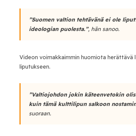
”Suomen valtion tehtävänä ei ole lipu
ideologian puolesta.”
, hän sanoo.
Videon voimakkaimmin huomiota herättävä laus
liputukseen.
”Valtiojohdon jokin käteenvetokin olisi
kuin tämä kulttilipun salkoon nostami
suoraan.