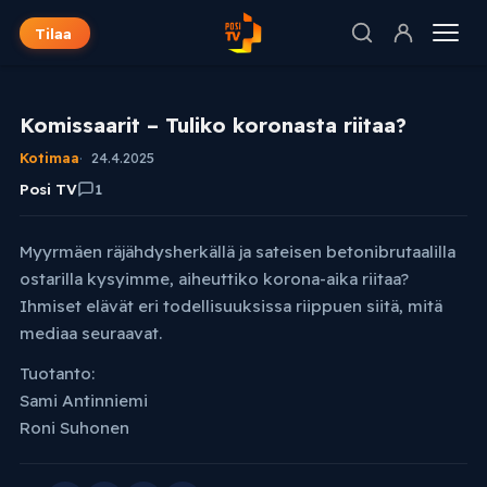
Tilaa
Komissaarit – Tuliko koronasta riitaa?
Kotimaa
24.4.2025
Posi TV
1
Myyrmäen räjähdysherkällä ja sateisen betonibrutaalilla
ostarilla kysyimme, aiheuttiko korona-aika riitaa?
Ihmiset elävät eri todellisuuksissa riippuen siitä, mitä
mediaa seuraavat.
Tuotanto:
Sami Antinniemi
Roni Suhonen