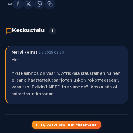
Jaa
Keskustelu
1
Mervi Ferraz
·
2.5.2025 08:29
Hei
Yksi käännös oli väärin. Afrikkalaistaustainen nainen
ei sano haastattelussa "joten uskon rokotteeseen",
vaan "so, I didn't NEED the vaccine" ..koska hän oli
sairastanut koronan.
Liity keskusteluun tilaamalla