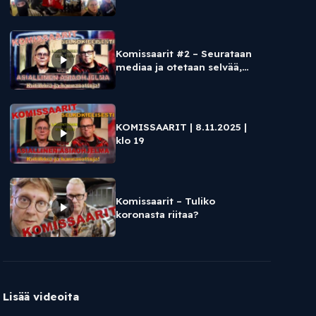
faktoista tunnetta
Komissaarit #2 – Seurataan
mediaa ja otetaan selvää,
minkä värinen saa olla, jos
olisi homovastainen
KOMISSAARIT | 8.11.2025 |
klo 19
Komissaarit – Tuliko
koronasta riitaa?
Lisää videoita