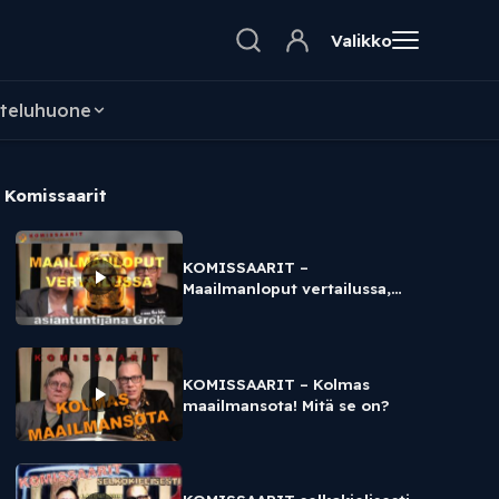
Valikko
teluhuone
Komissaarit
KOMISSAARIT –
Maailmanloput vertailussa,
asiantuntijana Grok
KOMISSAARIT – Kolmas
maailmansota! Mitä se on?