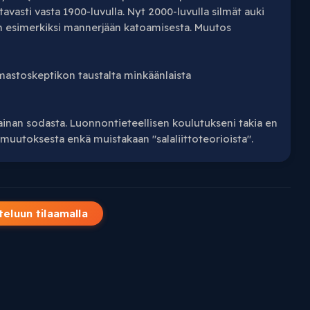
vasti vasta 1900-luvulla. Nyt 2000-luvulla silmät auki
an esimerkiksi mannerjään katoamisesta. Muutos
mastoskeptikon taustalta minkäänlaista
inan sodasta. Luonnontieteellisen koulutukseni takia en
muutoksesta enkä muistakaan "salaliittoteorioista".
teluun tilaamalla