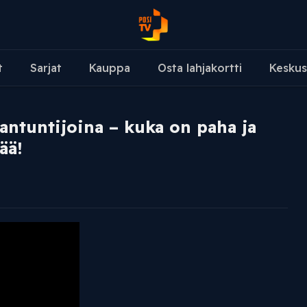
t
Sarjat
Kauppa
Osta lahjakortti
Keskus
ntuntijoina – kuka on paha ja
ää!