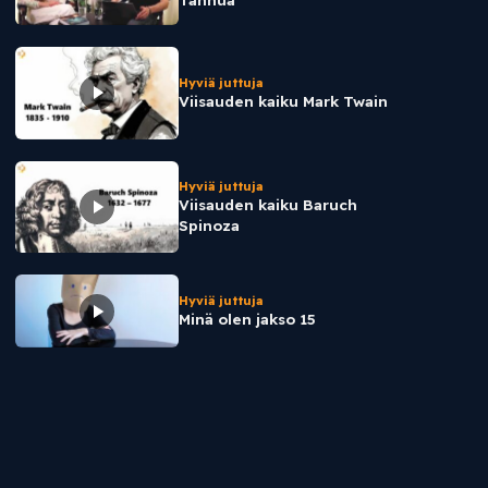
Hyviä juttuja
Viisauden kaiku Mark Twain
Hyviä juttuja
Viisauden kaiku Baruch
Spinoza
Hyviä juttuja
Minä olen jakso 15