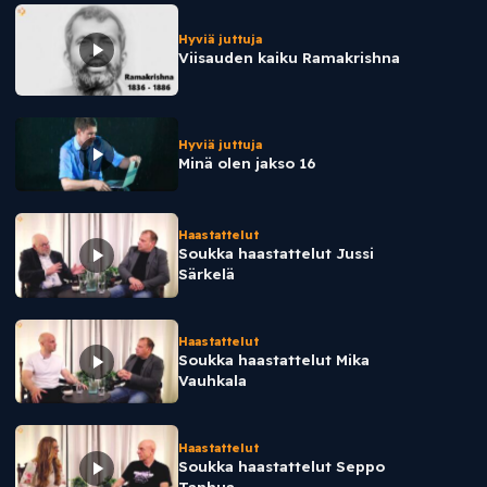
Hyviä juttuja
Viisauden kaiku Ramakrishna
Hyviä juttuja
Minä olen jakso 16
Haastattelut
Soukka haastattelut Jussi
Särkelä
Haastattelut
Soukka haastattelut Mika
Vauhkala
Haastattelut
Soukka haastattelut Seppo
Tanhua