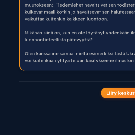
muutokseen). Tiedemiehet havaitsivat sen todistetta
kulkevat maallikotkin jo havaitsevat sen halutessa
vaikuttaa kuitenkin kaikkeen luontoon.
Mikähän siinä on, kun en ole löytänyt yhdenkään il
luonnontieteellistä pätevyyttä?
Olen kanssanne samaa mieltä esimerkiksi tästä Ukra
voi kuitenkaan yhtyä teidän käsitykseene ilmaston 
Liity keskus