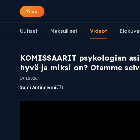
Tilaa
Uutiset
Maksulliset
Videot
Elokuva
KOMISSAARIT psykologian asia
hyvä ja miksi on? Otamme selv
19.1.2026
Sami Antinniemi
1