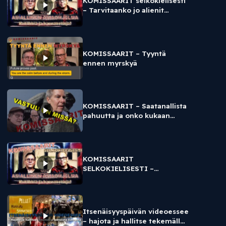
KOMISSAARIT selkokielisesti
– Tarvitaanko jo alienit
apuun? Tiedenurkassa
illuminaatti
KOMISSAARIT – Tyyntä
ennen myrskyä
KOMISSAARIT – Saatanallista
pahuutta ja onko kukaan
vastuussa rokotteista?
KOMISSAARIT
SELKOKIELISESTI –
Komissaarit narsismin
asiantuntijoina
Itsenäisyyspäivän videoessee
– hajota ja hallitse tekemällä