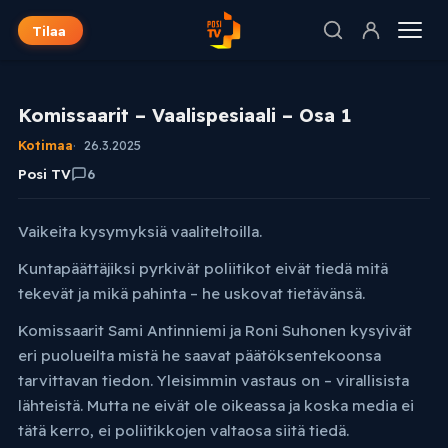
Tilaa
Komissaarit – Vaalispesiaali – Osa 1
Kotimaa
26.3.2025
Posi TV
6
Vaikeita kysymyksiä vaaliteltoilla.
Kuntapäättäjiksi pyrkivät poliitikot eivät tiedä mitä
tekevät ja mikä pahinta – he uskovat tietävänsä.
Komissaarit Sami Antinniemi ja Roni Suhonen kysyivät
eri puolueilta mistä he saavat päätöksentekoonsa
tarvittavan tiedon. Yleisimmin vastaus on – virallisista
lähteistä. Mutta ne eivät ole oikeassa ja koska media ei
tätä kerro, ei poliitikkojen valtaosa siitä tiedä.