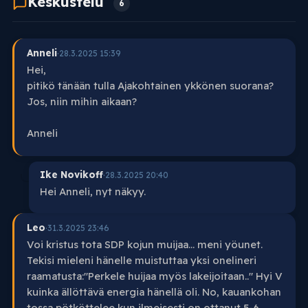
Keskustelu
6
Anneli
·
28.3.2025 15:39
Hei,
pitikö tänään tulla Ajakohtainen ykkönen suorana?
Jos, niin mihin aikaan?
Anneli
Ike Novikoff
·
28.3.2025 20:40
Hei Anneli, nyt näkyy.
Leo
·
31.3.2025 23:46
Voi kristus tota SDP kojun muijaa... meni yöunet.
Tekisi mieleni hänelle muistuttaa yksi onelineri
raamatusta:"Perkele huijaa myös lakeijoitaan.." Hyi V
kuinka ällöttävä energia hänellä oli. No, kauankohan
tossa pötköttelee kun ilmeisesti on ottanut 5-6