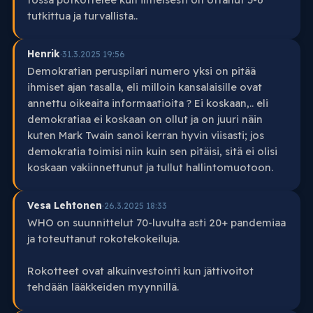
tutkittua ja turvallista..
Henrik
·
31.3.2025 19:56
Demokratian peruspilari numero yksi on pitää
ihmiset ajan tasalla, eli milloin kansalaisille ovat
annettu oikeaita informaatioita ? Ei koskaan,.. eli
demokratiaa ei koskaan on ollut ja on juuri näin
kuten Mark Twain sanoi kerran hyvin viisasti; jos
demokratia toimisi niin kuin sen pitäisi, sitä ei olisi
koskaan vakiinnettunut ja tullut hallintomuotoon.
Vesa Lehtonen
·
26.3.2025 18:33
WHO on suunnittelut 70-luvulta asti 20+ pandemiaa
ja toteuttanut rokotekokeiluja.
Rokotteet ovat alkuinvestointi kun jättivoitot
tehdään lääkkeiden myynnillä.