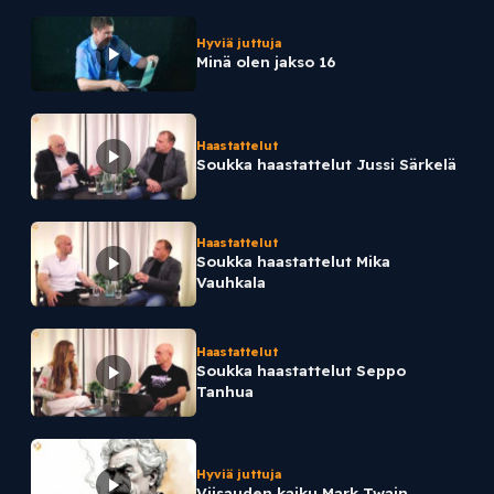
Hyviä juttuja
Minä olen jakso 16
Haastattelut
Soukka haastattelut Jussi Särkelä
Haastattelut
Soukka haastattelut Mika
Vauhkala
Haastattelut
Soukka haastattelut Seppo
Tanhua
Hyviä juttuja
Viisauden kaiku Mark Twain