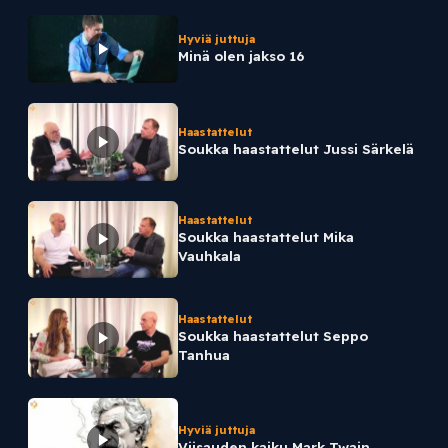
Hyviä juttuja
Minä olen jakso 16
Haastattelut
Soukka haastattelut Jussi Särkelä
Haastattelut
Soukka haastattelut Mika
Vauhkala
Haastattelut
Soukka haastattelut Seppo
Tanhua
Hyviä juttuja
Viisauden kaiku Mark Twain