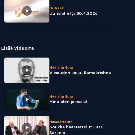
Uutiset
Uutislähetys 30.4.2026
Lisää videoita
Hyviä juttuja
Viisauden kaiku Ramakrishna
Hyviä juttuja
Minä olen jakso 16
Haastattelut
Soukka haastattelut Jussi
Särkelä