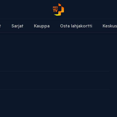
t
Sarjat
Kauppa
Osta lahjakortti
Keskus