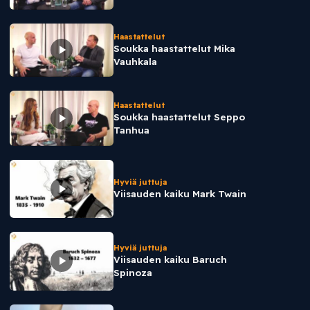
Haastattelut
Soukka haastattelut Mika
Vauhkala
Haastattelut
Soukka haastattelut Seppo
Tanhua
Hyviä juttuja
Viisauden kaiku Mark Twain
Hyviä juttuja
Viisauden kaiku Baruch
Spinoza