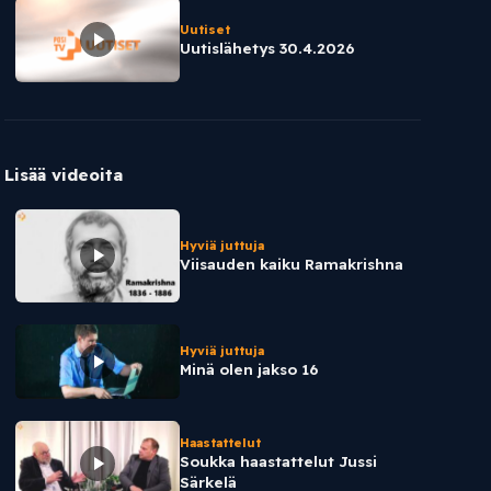
Uutiset
Uutislähetys 30.4.2026
Lisää videoita
Hyviä juttuja
Viisauden kaiku Ramakrishna
Hyviä juttuja
Minä olen jakso 16
Haastattelut
Soukka haastattelut Jussi
Särkelä