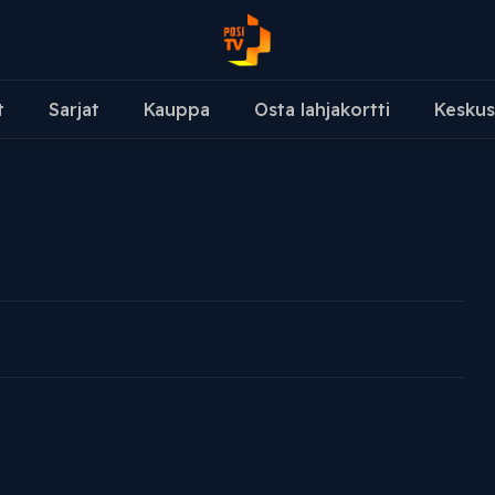
t
Sarjat
Kauppa
Osta lahjakortti
Keskus