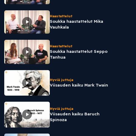
Haastattelut
Soukka haastattelut Mika
Vauhkala
Haastattelut
Soukka haastattelut Seppo
Tanhua
Hyviä juttuja
Viisauden kaiku Mark Twain
Hyviä juttuja
Viisauden kaiku Baruch
Spinoza