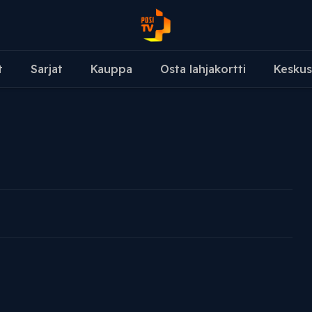
t
Sarjat
Kauppa
Osta lahjakortti
Keskus