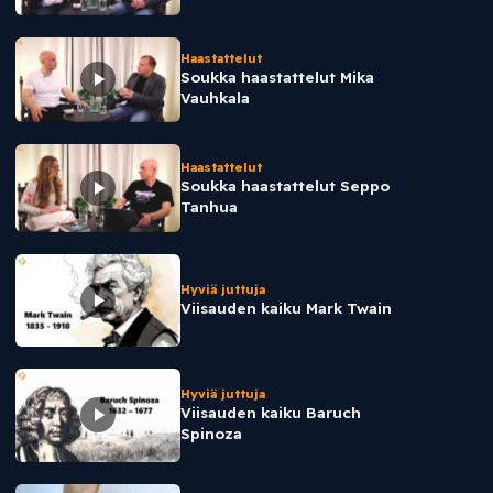
Haastattelut
Soukka haastattelut Mika
Vauhkala
Haastattelut
Soukka haastattelut Seppo
Tanhua
Hyviä juttuja
Viisauden kaiku Mark Twain
Hyviä juttuja
Viisauden kaiku Baruch
Spinoza