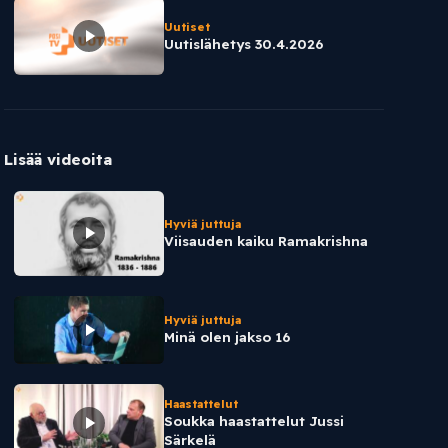
Uutiset
Uutislähetys 30.4.2026
Lisää videoita
Hyviä juttuja
Viisauden kaiku Ramakrishna
Hyviä juttuja
Minä olen jakso 16
Haastattelut
Soukka haastattelut Jussi
Särkelä