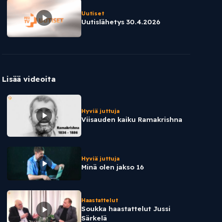
Uutiset
Uutislähetys 30.4.2026
Lisää videoita
Hyviä juttuja
Viisauden kaiku Ramakrishna
Hyviä juttuja
Minä olen jakso 16
Haastattelut
Soukka haastattelut Jussi
Särkelä