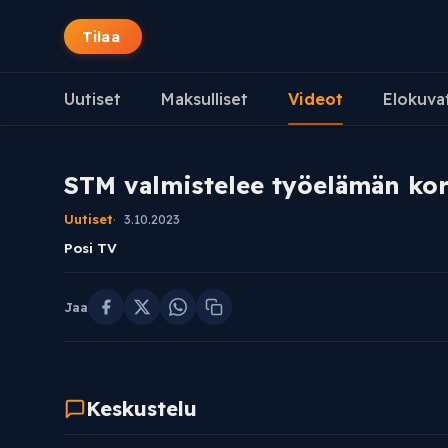
Tilaa
Uutiset
Maksulliset
Videot
Elokuva
STM valmistelee työelämän koro
Uutiset
3.10.2023
Posi TV
Jaa
Keskustelu