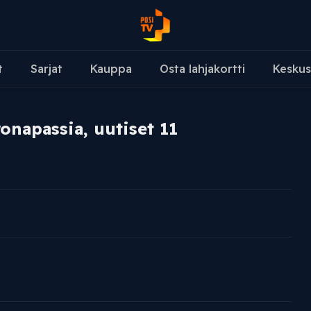
t
Sarjat
Kauppa
Osta lahjakortti
Keskus
napassia, uutiset 11