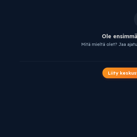
Ole ensimmäi
Mitä mieltä olet? Jaa ajat
Liity keskus