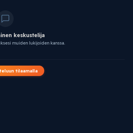
nen keskustelija
uksesi muiden lukijoiden kanssa.
teluun tilaamalla