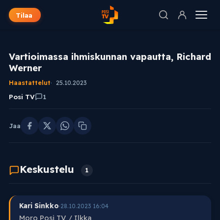
Tilaa
Vartioimassa ihmiskunnan vapautta, Richard
Werner
Haastattelut
25.10.2023
Posi TV
1
Jaa
Keskustelu
1
Kari Sinkko
·
28.10.2023 16:04
Moro Posi TV / Ilkka