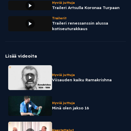
Hyviä juttuja
Traileri Artsulla Koronaa Turpaan
Trailerit
Traileri renessanssin alussa
kotiseuturakkaus
Lisää videoita
Hyviä juttuja
Viisauden kaiku Ramakrishna
Hyviä juttuja
Minä olen jakso 16
Haastattelut