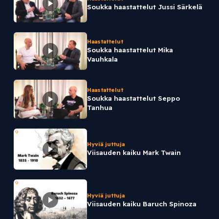
Soukka haastattelut Jussi Särkelä
Haastattelut
Soukka haastattelut Mika
Vauhkala
Haastattelut
Soukka haastattelut Seppo
Tanhua
Hyviä juttuja
Viisauden kaiku Mark Twain
Hyviä juttuja
Viisauden kaiku Baruch Spinoza