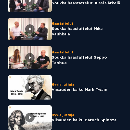
Soukka haastattelut Jussi Särkelä
Haastattelut
Soukka haastattelut Mika
Vauhkala
Haastattelut
Soukka haastattelut Seppo
Tanhua
Hyviä juttuja
Viisauden kaiku Mark Twain
Hyviä juttuja
Viisauden kaiku Baruch Spinoza