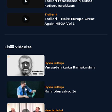
Traileri renessanssin alussa
kotiseuturakkaus
Trailerit
Traileri – Make Europe Great
Again MEGA Vol 1.
Lisää videoita
Hyviä juttuja
Viisauden kaiku Ramakrishna
Hyviä juttuja
Minä olen jakso 16
Haastattelut