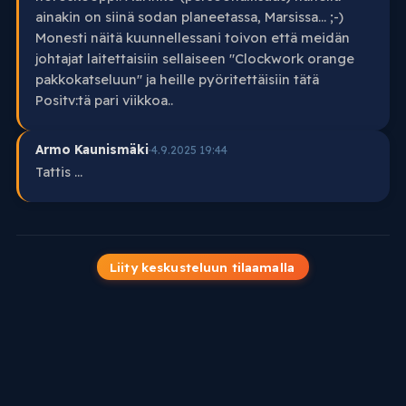
ainakin on siinä sodan planeetassa, Marsissa... ;-)
Monesti näitä kuunnellessani toivon että meidän
johtajat laitettaisiin sellaiseen "Clockwork orange
pakkokatseluun" ja heille pyöritettäisiin tätä
Positv:tä pari viikkoa..
Armo Kaunismäki
·
4.9.2025 19:44
Tattis ...
Liity keskusteluun tilaamalla