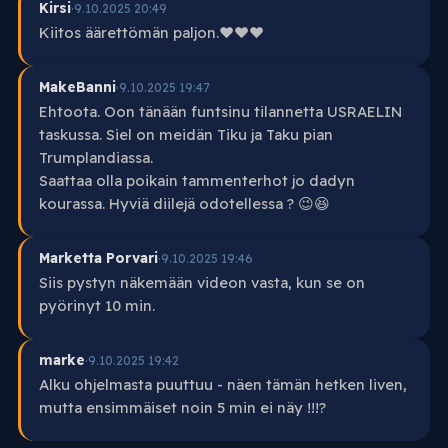
Kirsi
·
9.10.2025 20:49
Kiitos äärettömän paljon.❤️❤️❤️
MakeBanni
·
9.10.2025 19:47
Ehtoota. Oon tänään funtsinu tilannetta USRAELIN
taskussa. Siel on meidän Tiku ja Taku pian
Trumplandiassa.
Saattaa olla poikain tammenterhot jo dadyn
kourassa. Hyviä diilejä odotellessa ? 😉😆
Marketta Porvari
·
9.10.2025 19:46
Siis pystyn näkemään videon vasta, kun se on
pyörinyt 10 min.
marke
·
9.10.2025 19:42
Alku ohjelmasta puuttuu - näen tämän hetken liven,
mutta ensimmäiset noin 5 min ei näy !!!?