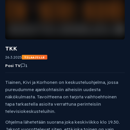
TKK
26.3.2025
TILAAJILLE
Posi TV
1
Tiainen, Kivi ja Korhonen on keskusteluohjelma, jossa
pureudumme ajankohtaisiin aiheisiin uudesta
näkökulmasta. Tavoitteena on tarjota vaihtoehtoinen
tapa tarkastella asioita verrattuna perinteisiin
televisiokeskusteluihin.
Ohjelma lähetetään suorana joka keskiviikko klo 19.30.
Jaksot vuorottelevat siten, että joka toinen on vain