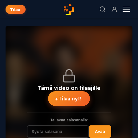
Tilaa
Tämä video on tilaajille
+
Tilaa nyt!
Tai avaa salasanalla:
Avaa