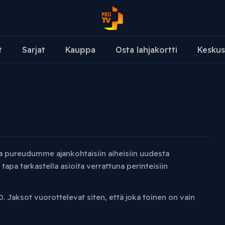
t
Sarjat
Kauppa
Osta lahjakortti
Keskus
sa pureudumme ajankohtaisiin aiheisiin uudesta
apa tarkastella asioita verrattuna perinteisiin
. Jaksot vuorottelevat siten, että joka toinen on vain