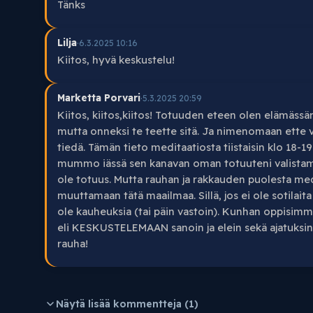
Tänks
Lilja
·
6.3.2025 10:16
Kiitos, hyvä keskustelu!
Marketta Porvari
·
5.3.2025 20:59
Kiitos, kiitos,kiitos! Totuuden eteen olen elämässä
mutta onneksi te teette sitä. Ja nimenomaan ette v
tiedä. Tämän tieto meditaatiosta tiistaisin klo 18-1
mummo iässä sen kanavan oman totuuteni valistamis
ole totuus. Mutta rauhan ja rakkauden puolesta medi
muuttamaan tätä maailmaa. Sillä, jos ei ole sotilaita
ole kauheuksia (tai päin vastoin). Kunhan oppisi
eli KESKUSTELEMAAN sanoin ja elein sekä ajatuksin
rauha!
Näytä lisää kommentteja (1)