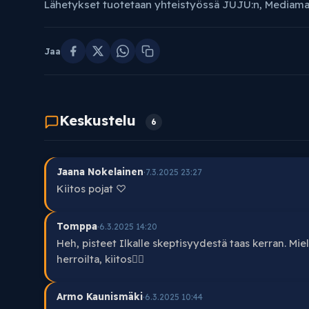
Lähetykset tuotetaan yhteistyössä JUJU:n, Mediamaa
Jaa
Keskustelu
6
Jaana Nokelainen
·
7.3.2025 23:27
Kiitos pojat ♡
Tomppa
·
6.3.2025 14:20
Heh, pisteet Ilkalle skeptisyydestä taas kerran. Miel
herroilta, kiitos👍🏻
Armo Kaunismäki
·
6.3.2025 10:44