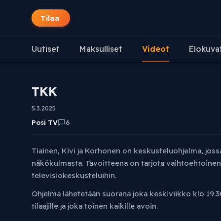
Tilaa
Uutiset
Maksulliset
Videot
Elokuva
TKK
5.3.2025
Posi TV
6
Tiainen, Kivi ja Korhonen on keskusteluohjelma, jos
näkökulmasta. Tavoitteena on tarjota vaihtoehtoinen t
televisiokeskusteluihin.
Ohjelma lähetetään suorana joka keskiviikko klo 19.30
tilaajille ja joka toinen kaikille avoin.