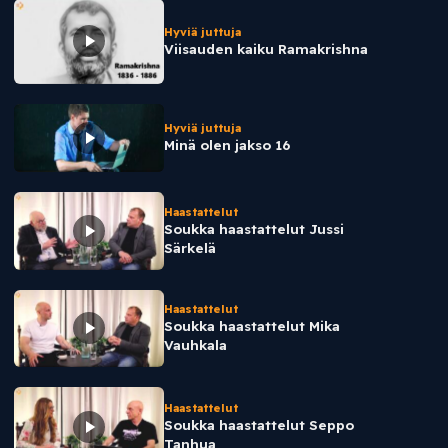
Hyviä juttuja
Viisauden kaiku Ramakrishna
Hyviä juttuja
Minä olen jakso 16
Haastattelut
Soukka haastattelut Jussi
Särkelä
Haastattelut
Soukka haastattelut Mika
Vauhkala
Haastattelut
Soukka haastattelut Seppo
Tanhua