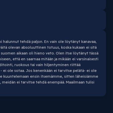
ni halunnut tehdä paljon. En vain ole löytänyt kanavaa,
äitä olevan absoluuttinen totuus, koska kukaan ei sitä
9 suomen aikaan oli hieno veto. Olen itse löytänyt tässä
een, että en saarnaa mitään ja mikään ei varsinaisesti
tointi, ruokous tai vain hiljentyminen riittää
 - ei ole sotaa. Jos kenenkään ei tarvitse pelätä- ei ole
mme kuuntelemaan ensin itsemämme, sitten läheisiämme
, meidän ei tarvitse tehdä enempää. Maailmaan tulisi