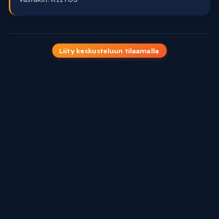
Liity keskusteluun tilaamalla