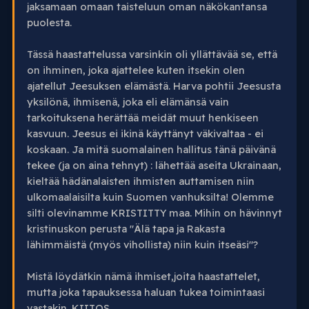
jaksamaan omaan taisteluun oman näkökantansa
puolesta.
Tässä haastattelussa varsinkin oli yllättävää se, että
on ihminen, joka ajattelee kuten itsekin olen
ajatellut Jeesuksen elämästä. Harva pohtii Jeesusta
yksilönä, ihmisenä, joka eli elämänsä vain
tarkoituksena herättää meidät muut henkiseen
kasvuun. Jeesus ei ikinä käyttänyt väkivaltaa - ei
koskaan. Ja mitä suomalainen hallitus tänä päivänä
tekee (ja on aina tehnyt) : lähettää aseita Ukrainaan,
kieltää hädänalaisten ihmisten auttamisen niin
ulkomaalaisilta kuin Suomen vanhuksilta! Olemme
silti olevinamme KRISTITTY maa. Mihin on hävinnyt
kristinuskon perusta "Älä tapa ja Rakasta
lähimmäistä (myös vihollista) niin kuin itseäsi"?
Mistä löydätkin nämä ihmiset,joita haastattelet,
mutta joka tapauksessa haluan tukea toimintaasi
vastakin. KIITOS