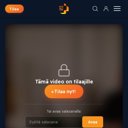
Tilaa
Tämä video on tilaajille
+
Tilaa nyt!
Tai avaa salasanalla:
Avaa