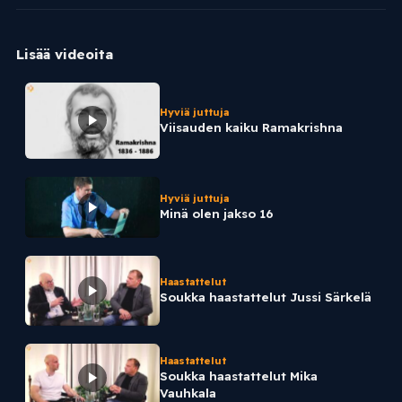
Lisää videoita
Hyviä juttuja
Viisauden kaiku Ramakrishna
Hyviä juttuja
Minä olen jakso 16
Haastattelut
Soukka haastattelut Jussi Särkelä
Haastattelut
Soukka haastattelut Mika
Vauhkala