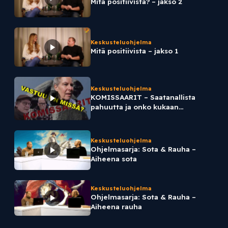
Mitä positiivista? – jakso 2
Keskusteluohjelma
Mitä positiivista – jakso 1
Keskusteluohjelma
KOMISSAARIT – Saatanallista
pahuutta ja onko kukaan
vastuussa rokotteista?
Keskusteluohjelma
Ohjelmasarja: Sota & Rauha –
Aiheena sota
Keskusteluohjelma
Ohjelmasarja: Sota & Rauha –
Aiheena rauha