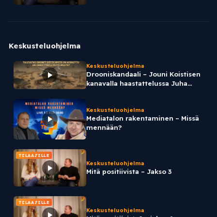
Keskusteluohjelma
Keskusteluohjelma
Drooniskandaali – Jouni Koistisen
kanavalla haastattelussa Juha
Korhonen
Keskusteluohjelma
Mediatalon rakentaminen – Missä
mennään?
TILAAJILLE
Keskusteluohjelma
Mitä positiivista – Jakso 3
TILAAJILLE
Keskusteluohjelma