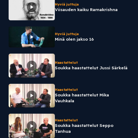
Hyviä juttuja
Viisauden kaiku Ramakrishna
Hyviä juttuja
Minä olen jakso 16
Haastattelut
Soukka haastattelut Jussi Särkelä
Haastattelut
Soukka haastattelut Mika
Vauhkala
Haastattelut
Soukka haastattelut Seppo
Tanhua