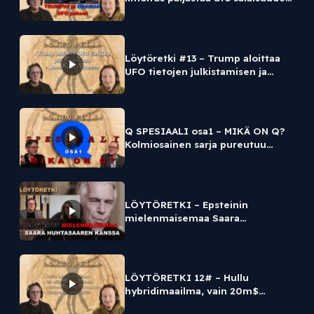
mitä taustalla on?
Löytöretki #13 – Trump aloittaa
UFO tietojen julkistamisen ja
anomaliat kuussa
Q SPESIAALI osa1 – MIKÄ ON Q?
Kolmiosainen sarja pureutuu
salaliittoteoria Q:n taustoihin.
LÖYTÖRETKI – Epsteinin
mielenmaisemaa Saara
Huhtasaaren kanssa
LÖYTÖRETKI 12# – Hullu
hybridimaailma, vain 20m$
suurimmasta salaisuudesta,