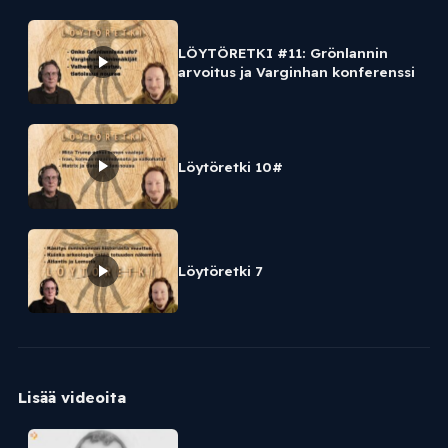
Disclosure jo kesällä?
LÖYTÖRETKI #11: Grönlannin
arvoitus ja Varginhan konferenssi
Löytöretki 10#
Löytöretki 7
Lisää videoita