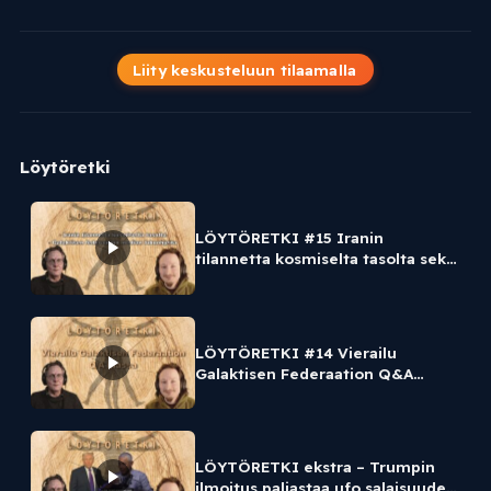
Liity keskusteluun tilaamalla
Löytöretki
LÖYTÖRETKI #15 Iranin
tilannetta kosmiselta tasolta sekä
Galaktisen Federaation median
lukuohjeita
LÖYTÖRETKI #14 Vierailu
Galaktisen Federaation Q&A
illassa
LÖYTÖRETKI ekstra – Trumpin
ilmoitus paljastaa ufo salaisuudet,