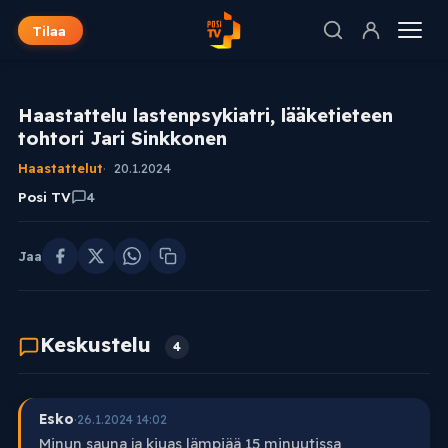
Tilaa
Haastattelu lastenpsykiatri, lääketieteen
tohtori Jari Sinkkonen
Haastattelut
20.1.2024
Posi TV
4
Jaa
Keskustelu
4
Esko
·
26.1.2024 14:02
Minun sauna ja kiuas lämpiää 15 minuutissa