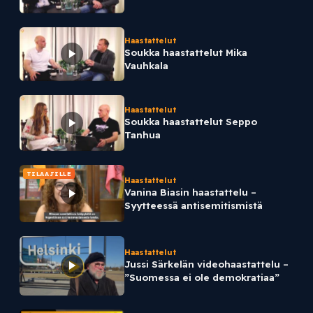
Haastattelut
Soukka haastattelut Mika
Vauhkala
Haastattelut
Soukka haastattelut Seppo
Tanhua
TILAAJILLE
Haastattelut
Vanina Biasin haastattelu –
Syytteessä antisemitismistä
Haastattelut
Jussi Särkelän videohaastattelu –
”Suomessa ei ole demokratiaa”