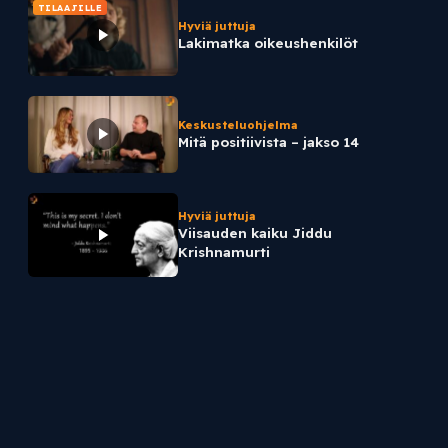
TILAAJILLE
Hyviä juttuja
Lakimatka oikeushenkilöt
Keskusteluohjelma
Mitä positiivista – jakso 14
Hyviä juttuja
Viisauden kaiku Jiddu
Krishnamurti