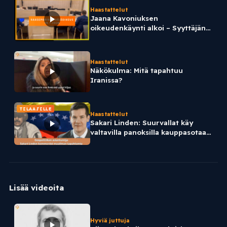
Haastattelut
Jaana Kavoniuksen
oikeudenkäynti alkoi – Syyttäjän
ja puolustuksen kommentit
Haastattelut
Näkökulma: Mitä tapahtuu
Iranissa?
TILAAJILLE
Haastattelut
Sakari Linden: Suurvallat käy
valtavilla panoksilla kauppasotaa –
Tilanne on vakava
Lisää videoita
Hyviä juttuja