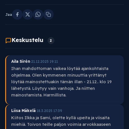
Jaa
Keskustelu
2
Aila Sirén
·
21.12.2025 19:11
Ihan mahdottoman vaikea löytää ajankohtaista
ohjelmaa. Olen kymmenen minuuttia yrittänyt
löytää mainostettuakin tämän illan - 21.12.. klo 19
lähetystä. Löytyy vain vanhoja. Ja niitten
mainostamista. Harmillista.
Liisa Mäkelä
·
18.3.2025 17:39
Kiitos Ilkka ja Sami, olette kyllä upeita ja viisaita
miehiä. Toivon teille paljon voimia arvokkaaseen