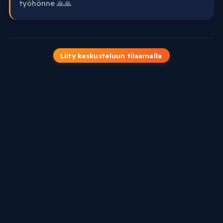
työhönne 🙏🙏
Liity keskusteluun tilaamalla