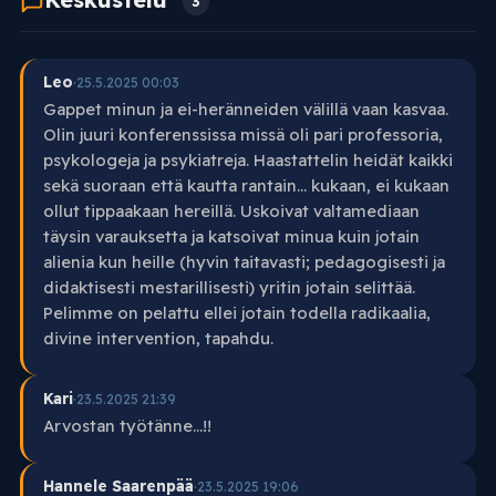
3
Leo
·
25.5.2025 00:03
Gappet minun ja ei-heränneiden välillä vaan kasvaa.
Olin juuri konferenssissa missä oli pari professoria,
psykologeja ja psykiatreja. Haastattelin heidät kaikki
sekä suoraan että kautta rantain... kukaan, ei kukaan
ollut tippaakaan hereillä. Uskoivat valtamediaan
täysin varauksetta ja katsoivat minua kuin jotain
alienia kun heille (hyvin taitavasti; pedagogisesti ja
didaktisesti mestarillisesti) yritin jotain selittää.
Pelimme on pelattu ellei jotain todella radikaalia,
divine intervention, tapahdu.
Kari
·
23.5.2025 21:39
Arvostan työtänne...!!
Hannele Saarenpää
·
23.5.2025 19:06