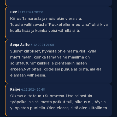
Ceni
·
7.12.2024 20:29
Kiitos Tamarasta ja muistakin vieraista.
Tuosta vallitsevasta "Rockefeller medicina" olisi kiva
kuulla lisää ja kuinka voisi vältellä sitä.
Seija Aalto
·
6.12.2024 21:08
Suuret kiitokset, hyvästä ohjelmasta.Pisti kyllä
miettimään, kuinka tämä valhe maailma on
soluttautunut kaikkialle pientenkin lasten
arkeen.Nyt pitäisi kodeissa puhua asioista, älä ala
elämään valheessa.
Raipe
·
6.12.2024 20:48
Oikeus ei toteudu Suomessa. Itse sairastuin
työpaikalla sisäilmasta potkut tuli, oikeus oli, täysin
yliopiston puolella. Olen elossa, siitä olen kiitollinen