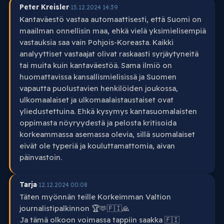
Peter Kreisler
·
15.12.2024 14:39
Kantaväestö vastaa automaattisesti, että Suomi on
maailman onnellisin maa, ehkä vielä yksimielisempiä
vastauksia saa vain Pohjois-Koreasta. Kaikki
analyyttiset vastaajat olivat raskaasti syrjäytyneitä
tai muita kuin kantaväestöä. Sama ilmiö on
huomattavissa kansallismielisissä ja Suomen
vapautta puolustavien henkilöiden joukossa,
ulkomaalaiset ja ulkomaalaistaustaiset ovat
yliedustettuina. Ehkä kysymys kantasuomalaisten
oppimasta nöyryydestä ja pelosta kritisoida
korkeammassa asemassa olevia, sillä suomalaiset
eivät ole typeriä ja kouluttamattomia, aivan
päinvastoin.
Tarja
·
12.12.2024 00:08
Täten myönnän teille Korkeimman Valtion
journalistipalkinnon 🏆🫶🇫🇮🙏
Ja tämä olkoon voimassa tappiin saakka 🇫🇮