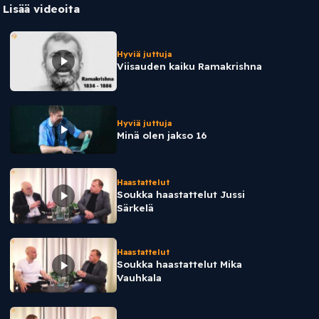
Lisää videoita
Hyviä juttuja
Viisauden kaiku Ramakrishna
Hyviä juttuja
Minä olen jakso 16
Haastattelut
Soukka haastattelut Jussi
Särkelä
Haastattelut
Soukka haastattelut Mika
Vauhkala