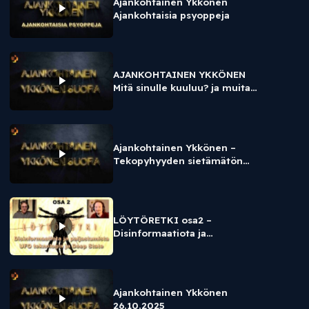
Ajankohtainen Ykkönen
Ajankohtaisia psyoppeja
AJANKOHTAINEN YKKÖNEN
Mitä sinulle kuuluu? ja muita
eksistentiaalisia riskejä
Ajankohtainen Ykkönen –
Tekopyhyyden sietämätön
keveys
LÖYTÖRETKI osa2 –
Disinformaatiota ja
paljastumista / UFO
teknologia ja Deep State
Ajankohtainen Ykkönen
26.10.2025