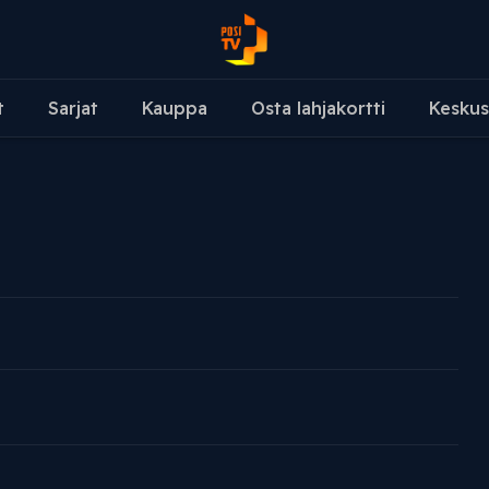
t
Sarjat
Kauppa
Osta lahjakortti
Keskus