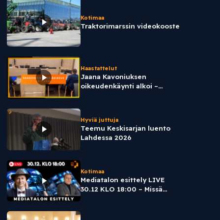
Kotimaa
Traktorimarssin videokooste
Haastattelut
Jaana Kavoniuksen
oikeudenkäynti alkoi –
Syyttäjän ja puolustuksen
kommentit
Hyviä juttuja
Teemu Keskisarjan luento
Lahdessa 2026
Kotimaa
Mediatalon esittely LIVE
30.12 KLO 18:00 – Missä
mennään tällä hetkellä