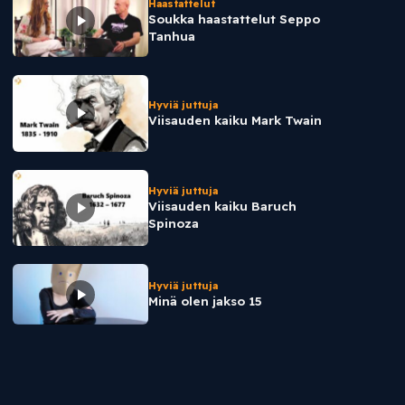
Haastattelut
Soukka haastattelut Seppo
Tanhua
Hyviä juttuja
Viisauden kaiku Mark Twain
Hyviä juttuja
Viisauden kaiku Baruch
Spinoza
Hyviä juttuja
Minä olen jakso 15