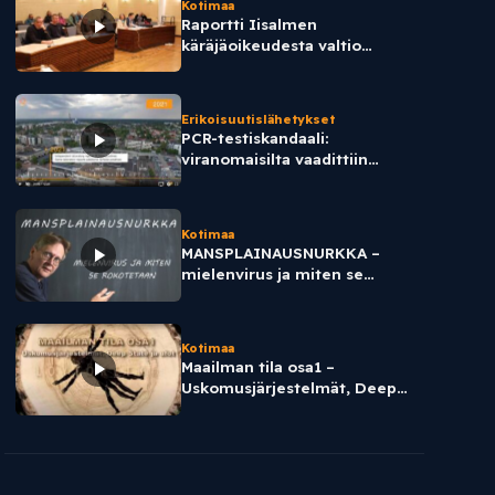
Kotimaa
Raportti Iisalmen
käräjäoikeudesta valtio
vastaan Merike Sirelpuu
Erikoisuutislähetykset
PCR-testiskandaali:
viranomaisilta vaadittiin
testien takaisinvetoa jo
vuonna 2021.
Kotimaa
MANSPLAINAUSNURKKA –
mielenvirus ja miten se
rokotetaan
Kotimaa
Maailman tila osa1 –
Uskomusjärjestelmät, Deep
State ja Ufot – syväanalyysi
kaikesta