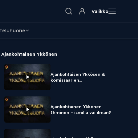
Valikko
teluhuone
Ajankohtainen Ykkönen
Ajankohtaisen Ykkösen &
komissaarien
pikkujoululähetys
Ajankohtainen Ykkönen
Ihminen – ismillä vai ilman?