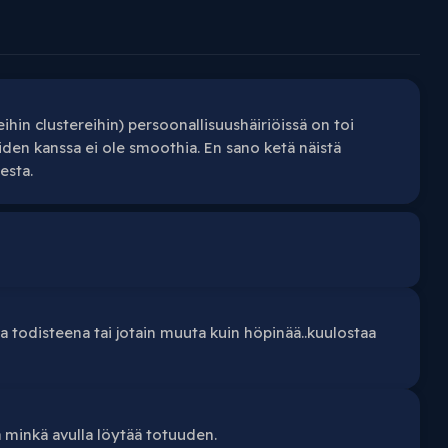
ihin clustereihin) persoonallisuushäiriöissä on toi
uiden kanssa ei ole smoothia. En sano ketä näistä
esta.
 todisteena tai jotain muuta kuin höpinää..kuulostaa
 minkä avulla löytää totuuden.