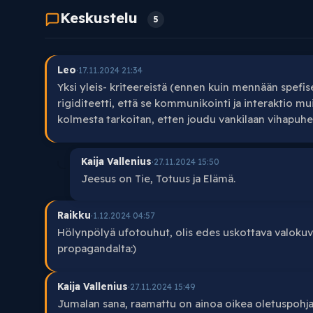
Keskustelu
5
Leo
·
17.11.2024 21:34
Yksi yleis- kriteereistä (ennen kuin mennään spefise
rigiditeetti, että se kommunikointi ja interaktio m
kolmesta tarkoitan, etten joudu vankilaan vihapuhe
Kaija Vallenius
·
27.11.2024 15:50
Jeesus on Tie, Totuus ja Elämä.
Raikku
·
1.12.2024 04:57
Hölynpölyä ufotouhut, olis edes uskottava valokuva
propagandalta:)
Kaija Vallenius
·
27.11.2024 15:49
Jumalan sana, raamattu on ainoa oikea oletuspohja