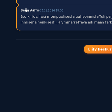
Seija Aalto
·
13.11.2024 18:03
Iso kiitos, tosi monipuolisesta uutisoinnista.Tuli p
ihmisenä henkisesti, ja ymmärrettävä äiti maan tärk
Liity keskus