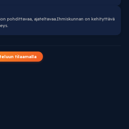
aljon pohdittavaa, ajateltavaa.Ihmiskunnan on kehityttävä
eys.
teluun tilaamalla