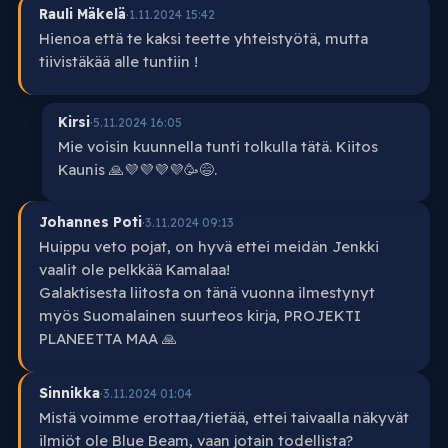
Rauli Mäkelä
·
1.11.2024 15:42
Hienoa että te kaksi teette yhteistyötä, mutta
tiivistäkää alle tuntiin !
Kirsi
·
5.11.2024 16:05
Mie voisin kuunnella tunti tolkulla tätä. Kiitos
Kaunis 🙏💜💜💜💜🥳😅.
Johannes Poti
·
3.11.2024 09:13
Huippu veto pojat, on hyvä ettei meidän Jenkki
vaalit ole pelkkää Kamalaa!
Galaktisesta liitosta on tänä vuonna ilmestynyt
myös Suomalainen suurteos kirja, PROJEKTI
PLANEETTA MAA 🙏
Sinnikka
·
3.11.2024 01:04
Mistä voimme erottaa/tietää, ettei taivaalla näkyvät
ilmiöt ole Blue Beam, vaan jotain todellista?