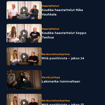
Haastattelut
Soukka haastattelut Mika
Vauhkala
Haastattelut
Soukka haastattelut Seppo
Tanhua
Keskusteluohjelma
Mitä positiivista – jakso 14
Hyviä juttuja
Lakimatka toimivaltaan
Keskusteluohjelma
Mitä positiivista – jakso 13