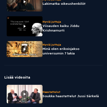
Lakimatka oikeushenkilöt
Hyviä juttuja
Viisauden kaiku Jiddu
Krishnamurti
Hyviä juttuja
Minä olen erikoisjakso
universumin 7 lakia
Lisää videoita
Haastattelut
Soukka haastattelut Jussi Särkelä