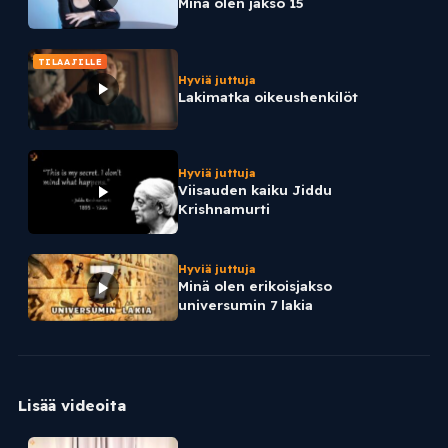
Minä olen jakso 15
TILAAJILLE
Hyviä juttuja
Lakimatka oikeushenkilöt
Hyviä juttuja
Viisauden kaiku Jiddu
Krishnamurti
Hyviä juttuja
Minä olen erikoisjakso
universumin 7 lakia
Lisää videoita