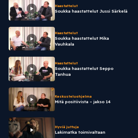
Haastattelut
Soukka haastattelut Jussi Särkelä
Haastattelut
Soukka haastattelut Mika
Vauhkala
Haastattelut
Soukka haastattelut Seppo
Tanhua
Keskusteluohjelma
Mitä positiivista – jakso 14
Hyviä juttuja
Lakimatka toimivaltaan