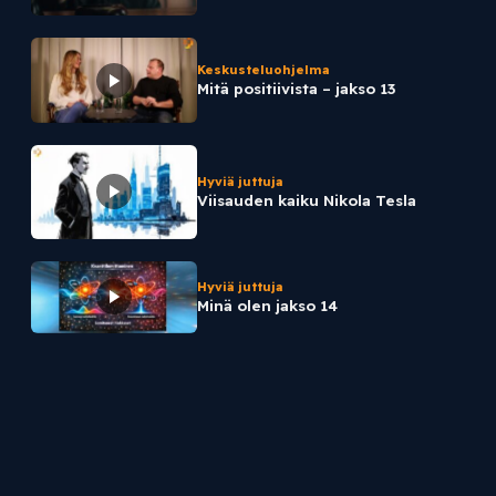
Keskusteluohjelma
Mitä positiivista – jakso 13
Hyviä juttuja
Viisauden kaiku Nikola Tesla
Hyviä juttuja
Minä olen jakso 14