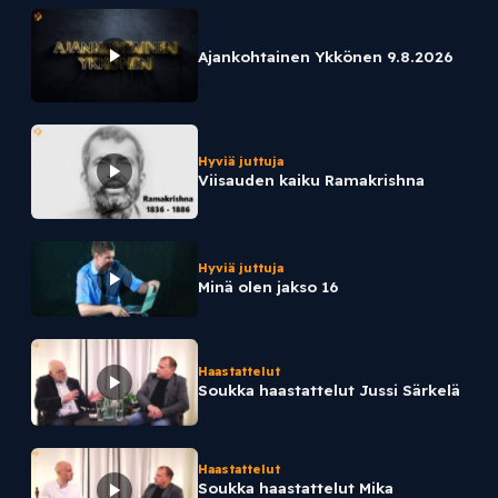
Ajankohtainen Ykkönen 9.8.2026
Hyviä juttuja
Viisauden kaiku Ramakrishna
Hyviä juttuja
Minä olen jakso 16
Haastattelut
Soukka haastattelut Jussi Särkelä
Haastattelut
Soukka haastattelut Mika