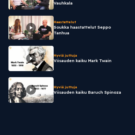
Vauhkala
Haastattelut
Soukka haastattelut Seppo
Tanhua
Hyviä juttuja
Viisauden kaiku Mark Twain
Hyviä juttuja
Viisauden kaiku Baruch Spinoza