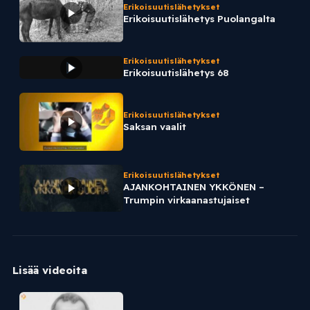
Erikoisuutislähetykset
Erikoisuutislähetys Puolangalta
Erikoisuutislähetykset
Erikoisuutislähetys 68
Erikoisuutislähetykset
Saksan vaalit
Erikoisuutislähetykset
AJANKOHTAINEN YKKÖNEN –
Trumpin virkaanastujaiset
Lisää videoita