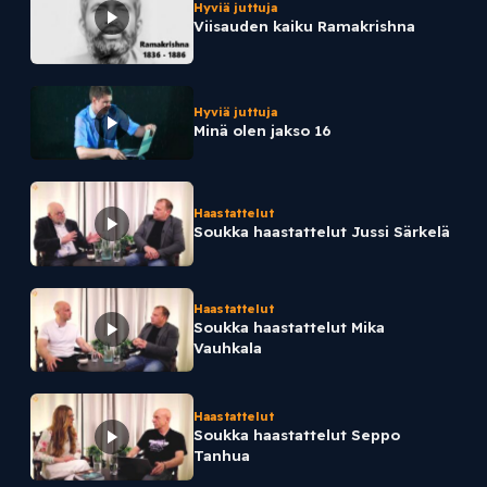
Hyviä juttuja
Viisauden kaiku Ramakrishna
Hyviä juttuja
Minä olen jakso 16
Haastattelut
Soukka haastattelut Jussi Särkelä
Haastattelut
Soukka haastattelut Mika
Vauhkala
Haastattelut
Soukka haastattelut Seppo
Tanhua