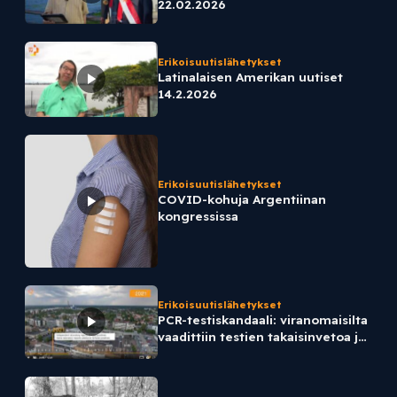
22.02.2026
Erikoisuutislähetykset
Latinalaisen Amerikan uutiset
14.2.2026
Erikoisuutislähetykset
COVID-kohuja Argentiinan
kongressissa
Erikoisuutislähetykset
PCR-testiskandaali: viranomaisilta
vaadittiin testien takaisinvetoa jo
vuonna 2021.