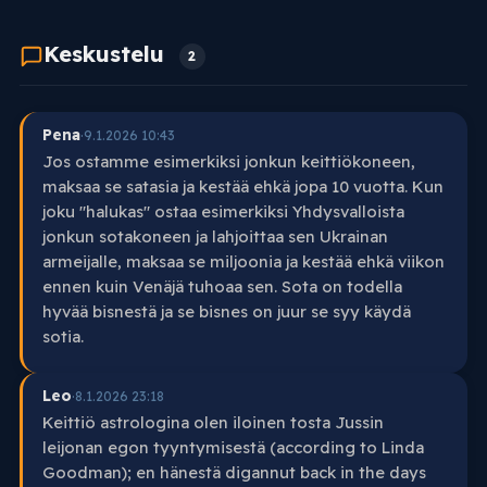
Keskustelu
2
Pena
·
9.1.2026 10:43
Jos ostamme esimerkiksi jonkun keittiökoneen,
maksaa se satasia ja kestää ehkä jopa 10 vuotta. Kun
joku "halukas" ostaa esimerkiksi Yhdysvalloista
jonkun sotakoneen ja lahjoittaa sen Ukrainan
armeijalle, maksaa se miljoonia ja kestää ehkä viikon
ennen kuin Venäjä tuhoaa sen. Sota on todella
hyvää bisnestä ja se bisnes on juur se syy käydä
sotia.
Leo
·
8.1.2026 23:18
Keittiö astrologina olen iloinen tosta Jussin
leijonan egon tyyntymisestä (according to Linda
Goodman); en hänestä digannut back in the days