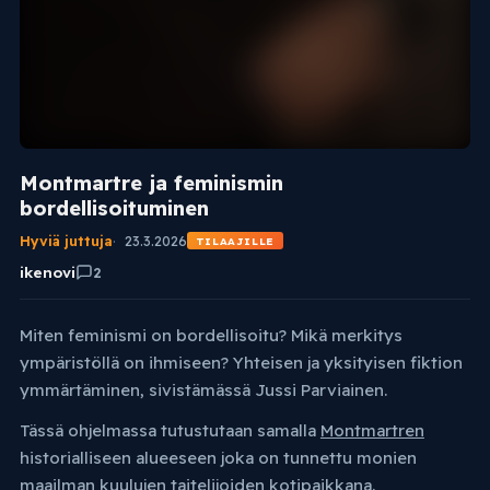
Montmartre ja feminismin
bordellisoituminen
Hyviä juttuja
23.3.2026
TILAAJILLE
ikenovi
2
Miten feminismi on bordellisoitu? Mikä merkitys
ympäristöllä on ihmiseen? Yhteisen ja yksityisen fiktion
ymmärtäminen, sivistämässä Jussi Parviainen.
Tässä ohjelmassa tutustutaan samalla
Montmartren
historialliseen alueeseen joka on tunnettu monien
maailman kuulujen taitelijoiden kotipaikkana.