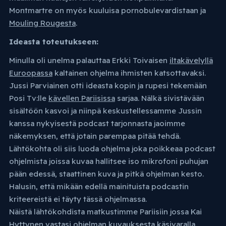
Montmartre on myös kuuluisa pornobulevardistaan ja
Mouling Rougesta
.
Ideasta toteutukseen:
Minulla oli unelma palauttaa Erkki Toivaisen
iltakävelyllä
Euroopassa
kaltainen ohjelma ihmisten katsottavaksi.
Jussi Parviainen otti ideasta kopin ja rupesi tekemään
Posi Tv:lle
kävellen Pariisissa
sarjaa. Nälkä sivistävään
sisältöön kasvoi ja niinpä keskustellessamme Jussin
kanssa nykyisestä podcast tarjonnasta jaoimme
näkemyksen, että jotain parempaa pitää tehdä.
Lähtökohta oli siis luoda ohjelma joka poikkeaa podcast
ohjelmista joissa kuvaa hallitsee iso mikrofoni puhujan
pään edessä, staattinen kuva ja pitkä ohjelman kesto.
Halusin, että mikään edellä mainituista podcastin
kriteereistä ei täyty tässä ohjelmassa.
Näistä lähtökohdista matkustimme Pariisiin jossa Kai
Hyttynen vastasi ohjelman kuvauksesta käsivaralla.