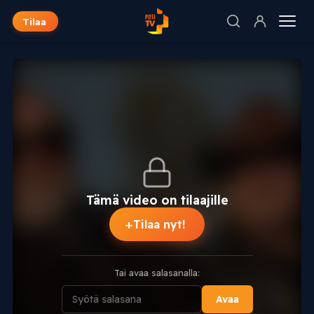
Tilaa
Tämä video on tilaajille
+
Tilaa nyt!
Tai avaa salasanalla:
Avaa