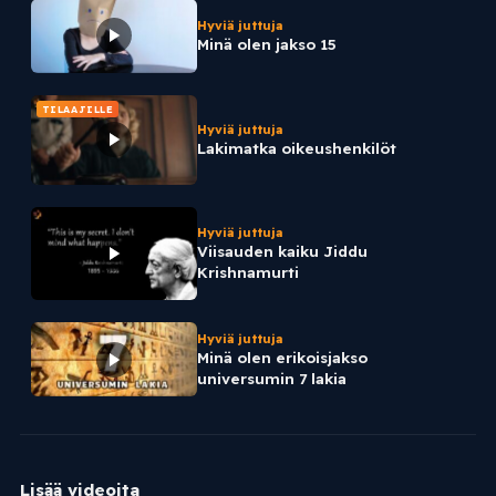
Hyviä juttuja
Minä olen jakso 15
TILAAJILLE
Hyviä juttuja
Lakimatka oikeushenkilöt
Hyviä juttuja
Viisauden kaiku Jiddu
Krishnamurti
Hyviä juttuja
Minä olen erikoisjakso
universumin 7 lakia
Lisää videoita