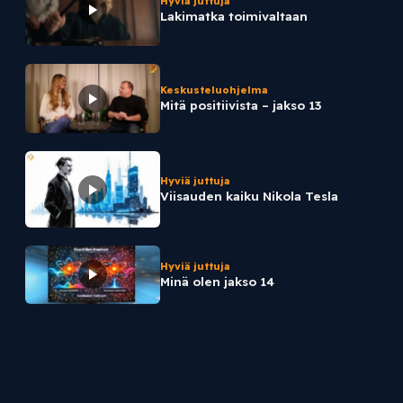
Hyviä juttuja
Lakimatka toimivaltaan
Keskusteluohjelma
Mitä positiivista – jakso 13
Hyviä juttuja
Viisauden kaiku Nikola Tesla
Hyviä juttuja
Minä olen jakso 14