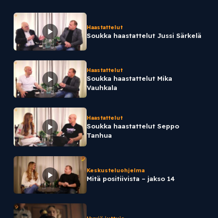
Haastattelut
Soukka haastattelut Jussi Särkelä
Haastattelut
Soukka haastattelut Mika
Vauhkala
Haastattelut
Soukka haastattelut Seppo
Tanhua
Keskusteluohjelma
Mitä positiivista – jakso 14