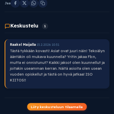
Jaa
Keskustelu
1
Raakel Maijalla
·
15.2.2026 10:51
Tästä tykkään kovasti! Asiat ovat juuri näin! Tekoälyn
ääntäkin oli mukava kuunnella? Yritin jakaa Fb:n,
mutta ei onnistunut? Kaikki jaksot olen kuunnellut ja
joitakin useamman kerran. Näitä asioita olen usean
vuoden opiskellut ja tästä on hyvä jatkaa! ISO
KIITOS!!
Liity keskusteluun tilaamalla