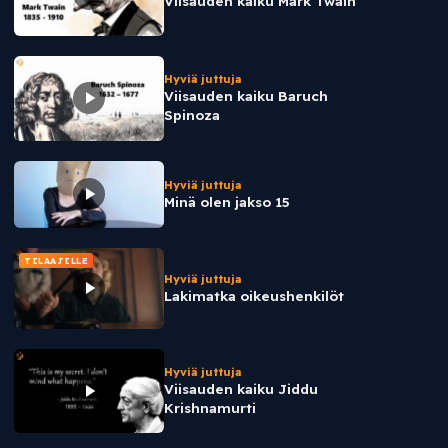
Viisauden kaiku Mark Twain
Hyviä juttuja
Viisauden kaiku Baruch
Spinoza
Hyviä juttuja
Minä olen jakso 15
TILAAJILLE
Hyviä juttuja
Lakimatka oikeushenkilöt
Hyviä juttuja
Viisauden kaiku Jiddu
Krishnamurti