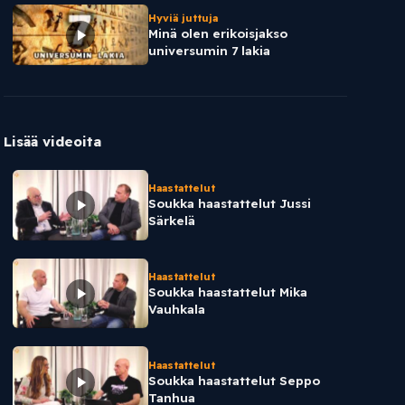
Hyviä juttuja
Minä olen erikoisjakso
universumin 7 lakia
Lisää videoita
Haastattelut
Soukka haastattelut Jussi
Särkelä
Haastattelut
Soukka haastattelut Mika
Vauhkala
Haastattelut
Soukka haastattelut Seppo
Tanhua