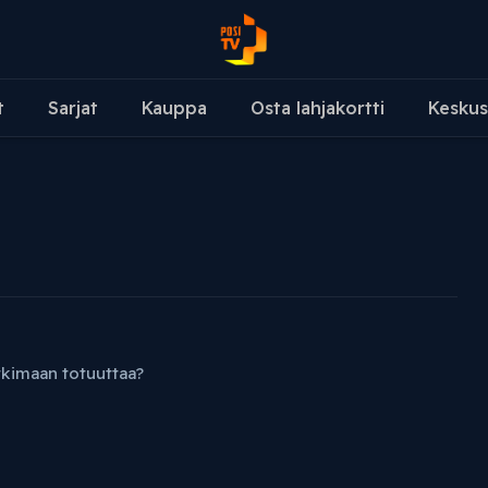
t
Sarjat
Kauppa
Osta lahjakortti
Keskus
kimaan totuuttaa?