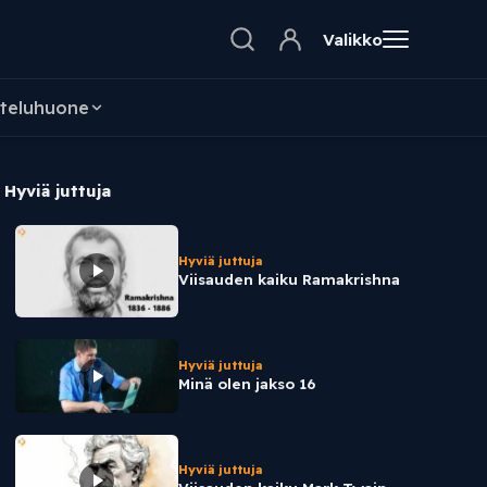
Valikko
teluhuone
Hyviä juttuja
Hyviä juttuja
Viisauden kaiku Ramakrishna
Hyviä juttuja
Minä olen jakso 16
Hyviä juttuja