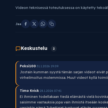
Videon teknisessä toteutuksessa on käytetty tekoäl
Jaa
Keskustelu
2
Peksi100
·
31.1.2026 19:09
Jostain kumman syystä tämän sarjan videot eivät py
virheilmoitus molemmissa. Muut videot kyllä toimii.
Timo Kvick
·
28.1.2026 07:41
Ei ihminen todellakaan tiedä elämästä vielä kovinka
saisimme vastauksia jopa vain ihmistä itseään koske
varsinkin nämä Tubettajat tuntuvat elävän suuressa 