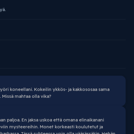
yä.
öri koneellani. Kokeilin ykkös- ja kakkososaa sama
 Missä mahtaa olla vika?
an paljoa. En jaksa uskoa että omana elinaikanani
viin mysteereihin. Monet korkeasti koulutetut ja
harhassa. Tässä suhteessa voin olla väärässäkin. Hehän