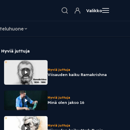
Valikko
teluhuone
Hyviä juttuja
Hyviä juttuja
Viisauden kaiku Ramakrishna
Hyviä juttuja
Minä olen jakso 16
Hyviä juttuja