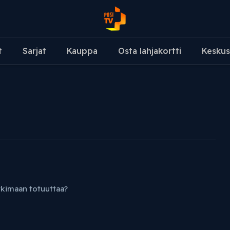
t
Sarjat
Kauppa
Osta lahjakortti
Keskus
kimaan totuuttaa?