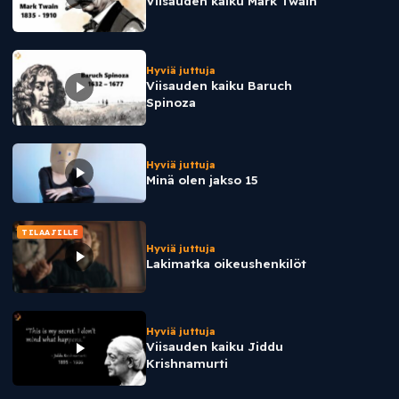
Viisauden kaiku Mark Twain
Hyviä juttuja
Viisauden kaiku Baruch
Spinoza
Hyviä juttuja
Minä olen jakso 15
TILAAJILLE
Hyviä juttuja
Lakimatka oikeushenkilöt
Hyviä juttuja
Viisauden kaiku Jiddu
Krishnamurti