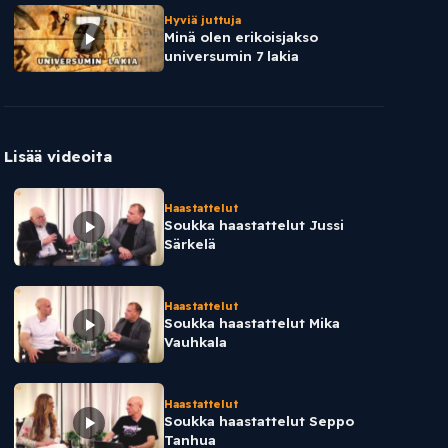
Hyviä juttuja
Minä olen erikoisjakso
universumin 7 lakia
Lisää videoita
Haastattelut
Soukka haastattelut Jussi
Särkelä
Haastattelut
Soukka haastattelut Mika
Vauhkala
Haastattelut
Soukka haastattelut Seppo
Tanhua