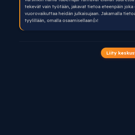
tekevät vain työtään, jakavat tietoa eteenpäin joka o
vuorovaikuttaa heidän julkaisujaan. Jakamalla tietoa
tyylillään, omalla osaamisellaan👍!
Liity keskus